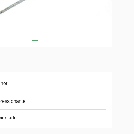
lhor
ressionante
mentado