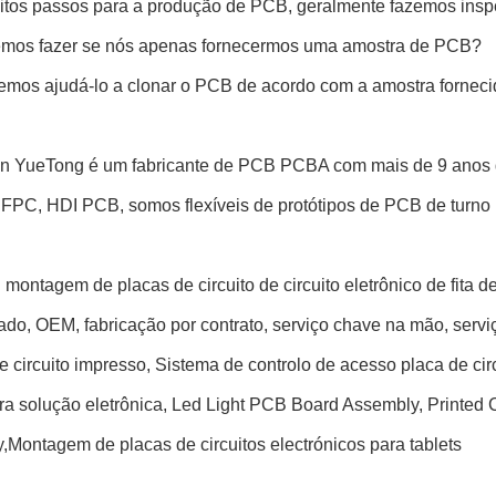
itos passos para a produção de PCB, geralmente fazemos ins
mos fazer se nós apenas fornecermos uma amostra de PCB?
emos ajudá-lo a clonar o PCB de acordo com a amostra forneci
 YueTong é um fabricante de PCB PCBA com mais de 9 anos d
PC, HDI PCB, somos flexíveis de protótipos de PCB de turno
 montagem de placas de circuito de circuito eletrônico de fita d
ado, OEM, fabricação por contrato, serviço chave na mão, serv
e circuito impresso, Sistema de controlo de acesso placa de c
a solução eletrônica, Led Light PCB Board Assembly, Printed C
Montagem de placas de circuitos electrónicos para tablets