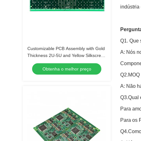
indústria
Pergunta
Q1. Que 
Customizable PCB Assembly with Gold
A: Nós n
Thickness 2U-5U and Yellow Silkscreen
Color
Componen
Obtenha o melhor preço
Q2.MOQ
A: Não h
Q3.Qual é
Para amo
Para os 
Q4.Como 