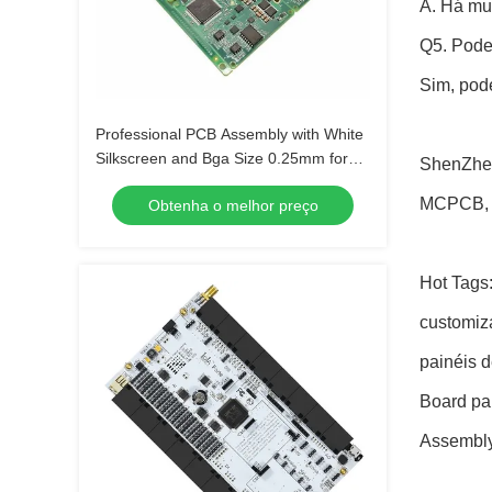
A. Há mu
Q5. Pode
Sim, pod
Professional PCB Assembly with White
Silkscreen and Bga Size 0.25mm for
ShenZhen
Extreme Temperature Range -40 C -85
MCPCB, F
Obtenha o melhor preço
C
Hot Tags:
customiz
painéis d
Board par
Assembly,