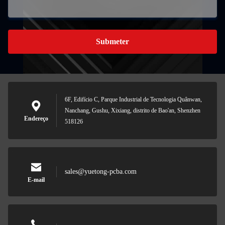
Submeter
6F, Edifício C, Parque Industrial de Tecnologia Quânwan,
Nanchang, Gushu, Xixiang, distrito de Bao'an, Shenzhen
Endereço
518126
sales@yuetong-pcba.com
E-mail