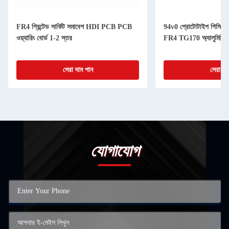
FR4 প্রিন্টেড সার্কিট সমাবেশ HDI PCB PCB
94v0 প্রোটোটাইপ পিসিবি
ওয়্যারিং বোর্ড 1-2 স্তর
FR4 TG170 অ্যালুমিনিয়া
সেরা দাম পান
সেরা দা
যোগাযোগ