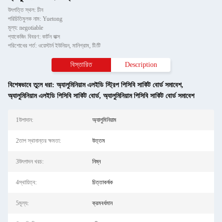
উৎপত্তি স্থল: চীন
পরিচিতিমুলক নাম: Yuetong
মূল্য: negotiable
প্যাকেজিং বিবরণ: কার্টন বাক্স
পরিশোধের শর্ত: ওয়েস্টার্ন ইউনিয়ন, মানিগ্রাম, টি/টি
বিস্তারিত
Description
বিশেষভাবে তুলে ধরা:
অ্যালুমিনিয়াম এলইডি স্ট্রিপ পিসিবি সার্কিট বোর্ড সমাবেশ
,
অ্যালুমিনিয়াম এলইডি পিসিবি সার্কিট বোর্ড
,
অ্যালুমিনিয়াম পিসিবি সার্কিট বোর্ড সমাবেশ
1উপাদান:
অ্যালুমিনিয়াম
2তাপ স্থানান্তর ক্ষমতা:
উত্তম
3উৎপাদন খরচ:
নিম্ন
4স্থায়িত্ব:
চিত্তাকর্ষক
5মূল্য:
ক্রমবর্ধমান