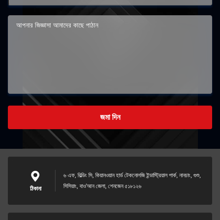
জমা দিন
৬ এফ, বিল্ডিং সি, কিয়ানওয়ান হার্ড টেকনোলজি ইন্ডাস্ট্রিয়াল পার্ক, নানচাং, গুশু,
সিসিয়াং, বাও'আন জেলা, শেনজেন ৫১৮১২৬
ঠিকানা