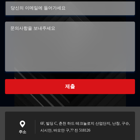
제출
6F, 빌딩 C, 춘천 하드 테크놀로지 산업단지, 난창, 구슈,
시시안, 바오안 구,?? 진 518126
주소