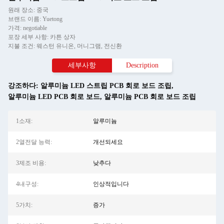
원래 장소: 중국
브랜드 이름: Yuetong
가격: negotiable
포장 세부 사항: 카튼 상자
지불 조건: 웨스턴 유니온, 머니그램, 전신환
세부사항
Description
강조하다:
알루미늄 LED 스트립 PCB 회로 보드 조립
,
알루미늄 LED PCB 회로 보드
,
알루미늄 PCB 회로 보드 조립
1소재:
알루미늄
2열전달 능력:
개선되세요
3제조 비용:
낮추다
4내구성:
인상적입니다
5가치:
증가