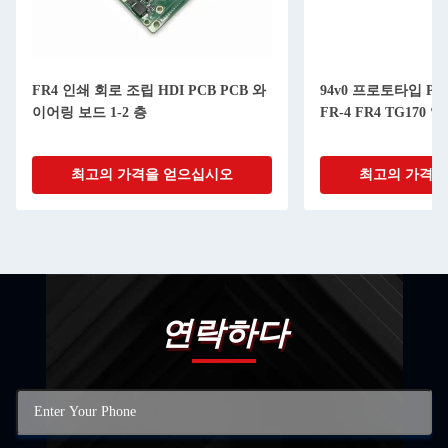
FR4 인쇄 회로 조립 HDI PCB PCB 와
94v0 프로토타입 P
이어링 보드 1-2 층
FR-4 FR4 TG170
최고의 가격을 얻으십시오
최고의 가격을
연락하다