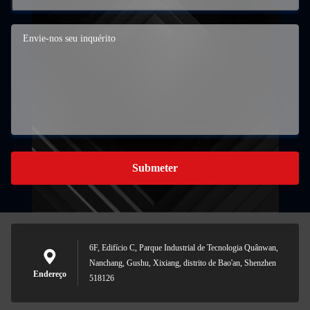
Submeter
6F, Edifício C, Parque Industrial de Tecnologia Quânwan,
Nanchang, Gushu, Xixiang, distrito de Bao'an, Shenzhen
Endereço
518126