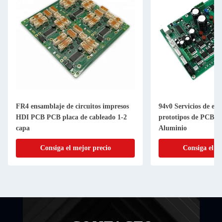
resos
94v0 Servicios de ensamblaje de
8 capas de 
 1-2
prototipos de PCBA FR-4 FR4 TG170
Prototipo d
Aluminio
mm
Consiga el mejor precio
Con