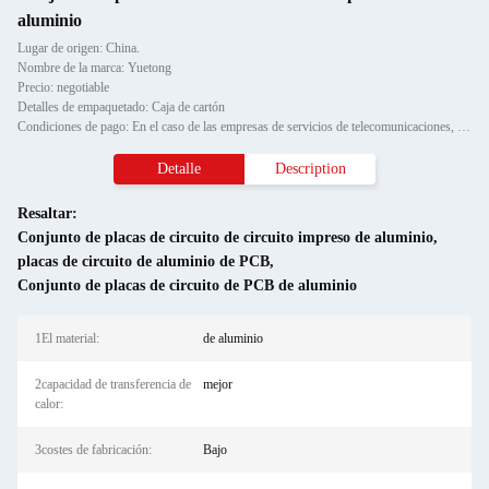
aluminio
Lugar de origen: China.
Nombre de la marca: Yuetong
Precio: negotiable
Detalles de empaquetado: Caja de cartón
Condiciones de pago: En el caso de las empresas de servicios de telecomunicaciones, el importe de la ayuda se fijará en e
Detalle
Description
Resaltar:
Conjunto de placas de circuito de circuito impreso de aluminio
,
placas de circuito de aluminio de PCB
,
Conjunto de placas de circuito de PCB de aluminio
1El material:
de aluminio
2capacidad de transferencia de
mejor
calor:
3costes de fabricación:
Bajo