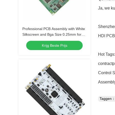
Ja, we k
Shenzhen
Professional PCB Assembly with White
Silkscreen and Bga Size 0.25mm for
HDI PCB, 
Extreme Temperature Range -40 C -85
Krijg Beste Prijs
C
Hot Tags:
contractp
Control 
Assembly,
Taggen