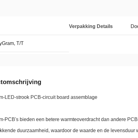
Verpakking Details
Do
yGram, T/T
tomschrijving
m-LED-strook PCB-circuit board assemblage
m-PCB's bieden een betere warmteoverdracht dan andere PCB-t
kkende duurzaamheid, waardoor de waarde en de levensduur wor