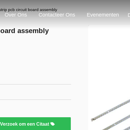
trip pcb circuit board assembly
Over Ons
Contacteer Ons
Evenementen
 board assembly
Verzoek om een Citaat