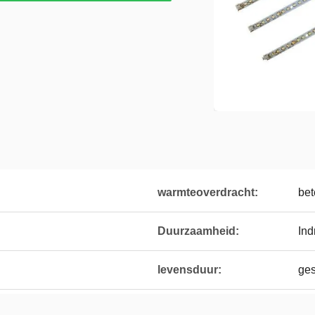
warmteoverdracht:
bet
Duurzaamheid:
In
levensduur:
ge