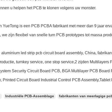
unnen u helpen het PCB te klonen volgens uw monster.
 YueTong is een PCB PCBA fabrikant met meer dan 9 jaar erv
we zijn flexibel van snelle turn PCB prototypes tot massa produ
 aluminium led strip pcb circuit board assembly, China, fabrika
roductie, turnkey service, one stop service,2 zijden Multilayer
System Security Circuit Board PCB, BGA Multilayer PCB Board F
 Printed Circuit Board Industrial Control PCB Assembly,Tablet
：
Industriële PCB-Assemblage
fabrikanten van meerlagige pc