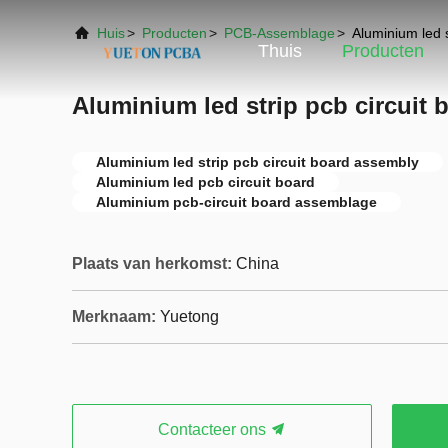
Huis
>
Producten
>
PCB-Assemblage
>
Aluminium led s
Thuis
Producten
Aluminium led strip pcb circuit
Aluminium led strip pcb circuit board assembly
Aluminium led pcb circuit board
Aluminium pcb-circuit board assemblage
Plaats van herkomst:
China
Merknaam:
Yuetong
Contacteer ons