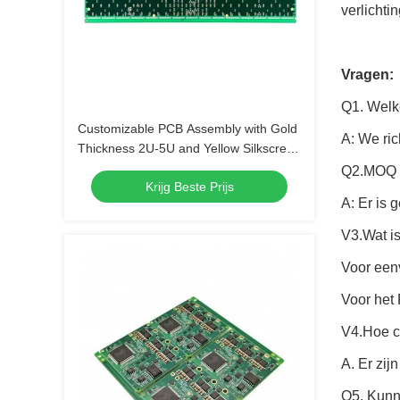
verlichti
Vragen:
Q1. Welke
Customizable PCB Assembly with Gold
A: We ri
Thickness 2U-5U and Yellow Silkscreen
Color
Q2.MOQ
Krijg Beste Prijs
A: Er is 
V3.Wat i
Voor een
Voor het 
V4.Hoe co
A. Er zij
Q5. Kunn