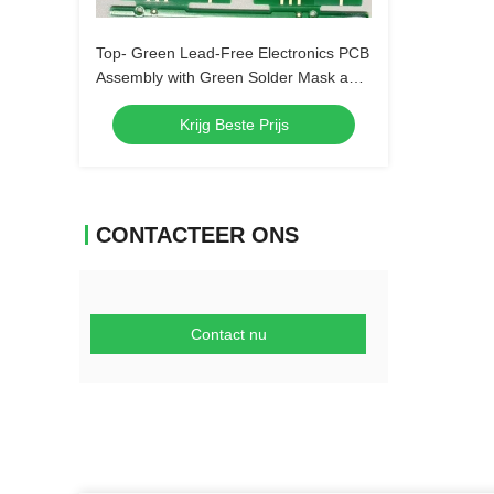
Top- Green Lead-Free Electronics PCB
Assembly with Green Solder Mask and
Biggest Panel Size 610mm*508mm
Krijg Beste Prijs
CONTACTEER ONS
Contact nu