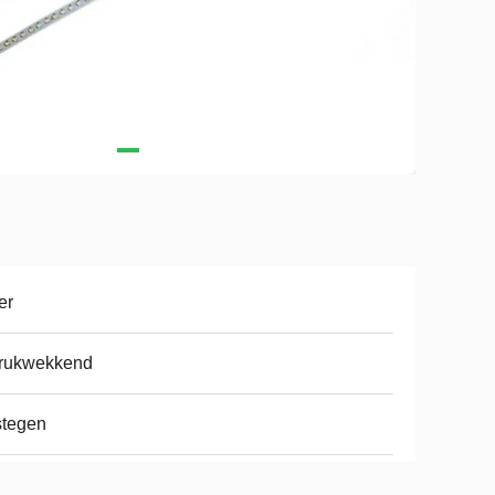
er
drukwekkend
stegen