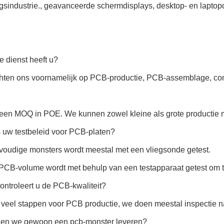
ngsindustrie., geavanceerde schermdisplays, desktop- en lapto
 dienst heeft u?
chten ons voornamelijk op PCB-productie, PCB-assemblage, co
geen MOQ in POE. We kunnen zowel kleine als grote productie met
s uw testbeleid voor PCB-platen?
voudige monsters wordt meestal met een vliegsonde getest.
PCB-volume wordt met behulp van een testapparaat getest om ti
ntroleert u de PCB-kwaliteit?
n veel stappen voor PCB productie, we doen meestal inspectie n
en we gewoon een pcb-monster leveren?