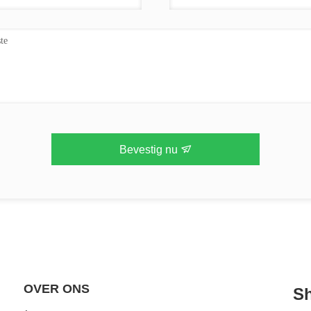
Bevestig nu
OVER ONS
Sh