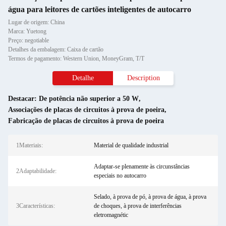
água para leitores de cartões inteligentes de autocarro
Lugar de origem: China
Marca: Yuetong
Preço: negotiable
Detalhes da embalagem: Caixa de cartão
Termos de pagamento: Western Union, MoneyGram, T/T
Detalhe
Description
Destacar:
De potência não superior a 50 W
,
Associações de placas de circuitos à prova de poeira
,
Fabricação de placas de circuitos à prova de poeira
1Materiais:
Material de qualidade industrial
Adaptar-se plenamente às circunstâncias
2Adaptabilidade:
especiais no autocarro
Selado, à prova de pó, à prova de água, à prova
3Características:
de choques, à prova de interferências
eletromagnétic