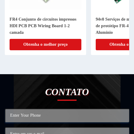
FR4 Conjunto de circuitos impressos
94v0 Serviços de m
HDI PCB PCB Wiring Board 1-2
de protótipo FR-4 
camada
Alumínio
Obtenha o melhor preço
Obtenha o me
CONTATO