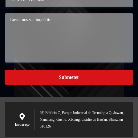
Submeter
6F, Edifício C, Parque Industrial de Tecnologia Quânwan,
Nanchang, Gushu, Xixiang, distrito de Bao'an, Shenzhen
Endereço
518126