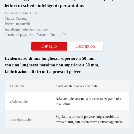
lettori di schede intelligenti per autobus
Luogo di origine: Cina
Marca: Yuetong
Prezzo: negotiable
Imballaggi particolari: Cartone
Termini di pagamento: Western Union, , T/T
Dettaglio
Description
Evidenziare:
di una lunghezza superiore a 50 mm
,
con una lunghezza massima non superiore a 50 mm
,
fabbricazione di circuiti a prova di polvere
1Materiale:
materiale di qualità industriale
Adattarsi pienamente alle circostanze particolari
2Adattabilità:
in autobus
Sigillato, a prova di polvere, impermeabile, a
3Caratteristiche:
prova di urti, anti interferenze elettromagnetiche