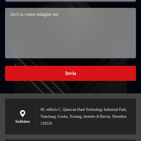
Invia
6F, edificio C, Qianwan Hard Technology Industrial Park,
Nanchang, Gushu, Xixiang, distretto di Bao'an, Shenzhen
Indirizzo
518126