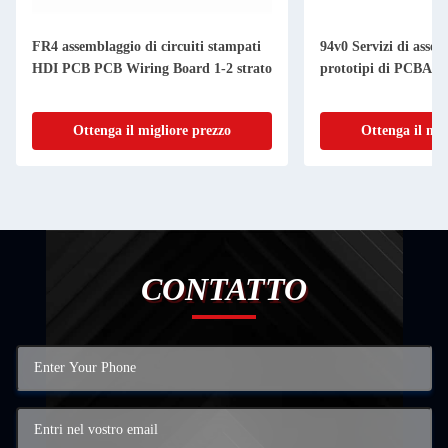
FR4 assemblaggio di circuiti stampati
94v0 Servizi di assem
HDI PCB PCB Wiring Board 1-2 strato
prototipi di PCBA 
Ottenga il migliore prezzo
Ottenga il mig
CONTATTO