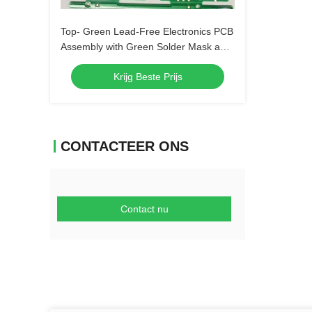
Top- Green Lead-Free Electronics PCB
Assembly with Green Solder Mask and
Biggest Panel Size 610mm*508mm
Krijg Beste Prijs
CONTACTEER ONS
Contact nu