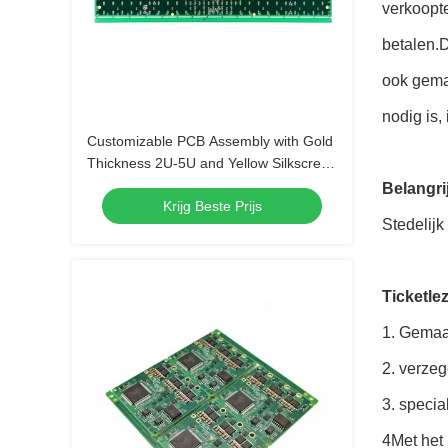
verkoopte
betalen.D
ook gemak
nodig is,
Customizable PCB Assembly with Gold
Thickness 2U-5U and Yellow Silkscreen
Color
Belangri
Krijg Beste Prijs
Stedelijk
Ticketle
1. Gemaa
2. verzeg
3. specia
4Met het