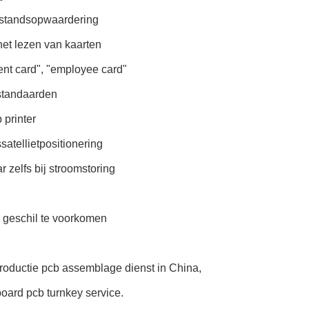
fstandsopwaardering
 het lezen van kaarten
ent card", "employee card"
standaarden
 printer
atellietpositionering
 zelfs bij stroomstoring
ng geschil te voorkomen
roductie pcb assemblage dienst in China,
board pcb turnkey service.