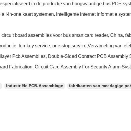
 gespecialiseerd in de productie van hoogwaardige bus POS sys
e all-in-one kaart systemen, intelligente internet informatie s
 circuit board assemblies voor bus smart card reader, China, fa
roductie, turnkey service, one-stop service,Verzameling van ele
ilayer Pcb Assemblies, Double-Sided Contract PCB Assembly
oard Fabrication, Circuit Card Assembly For Security Alarm Sys
：
Industriële PCB-Assemblage
fabrikanten van meerlagige pc