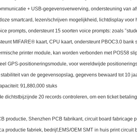
ommunicatie + USB-gegevensverwerving, ondersteuning van a
tloze smartcard, lezen/schrijven mogelijkheid, lichtdisplay voor
oice prompts, ondersteunt 15 soorten voice prompts: zoals "stud
steunt MIFARE® kaart, CPU kaart, ondersteunt PBOC3.0 bank 
hermische printer module, kan worden verbonden met POS58 slip
el GPS-positioneringsmodule, voor wereldwijde positioneringss
 stabiliteit van de gegevensopslag, gegevens bewaard tot 10 jaar
paciteit: 91,880,000 stuks
e dichtstbijzijnde 20 records controleren, om een ticket betali
 productie, Shenzhen PCB fabrikant, circuit board fabricage p
ca productie fabriek, bedrijf,EMS/OEM SMT in huis print circuit 