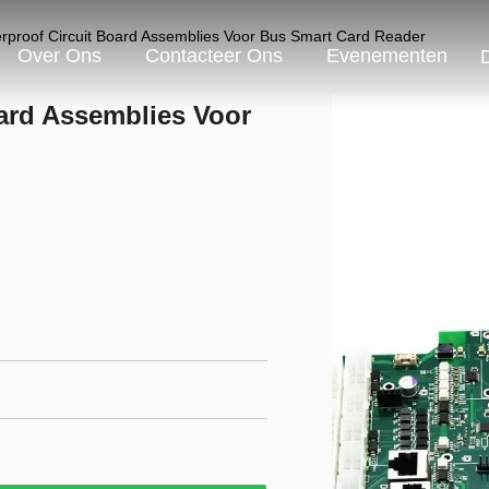
rproof Circuit Board Assemblies Voor Bus Smart Card Reader
Over Ons
Contacteer Ons
Evenementen
ard Assemblies Voor