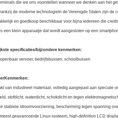
rminals die we ons voorstellen wanneer we denken aan het gebr
ankzij de moderne technologieIn de Verenigde Staten zijn de cr
kelijk en goedkoop beschikbaar voor bijna iedereen die credit
 is een klein apparaatje dat wordt aangesloten op een smartphone
jkste specificaties/bijzondere kenmerken:
 openbaar vervoer, bedrijfsbussen, schoolbussen
zer
Kenmerken:
kt van industrieel materiaal, volledig aangepast aan speciale
eld, stofdicht, waterdicht, schokdicht en tegen elektromagnetisch
le stabiele stroomvoorziening, bescherming tegen spanning ove
 meest geavanceerde Linux-systeem, high-definition LCD displ