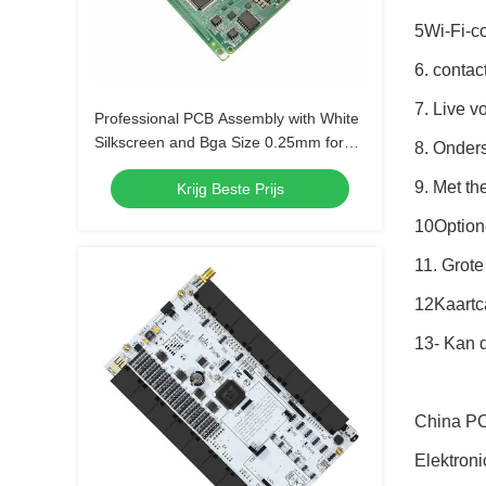
5Wi-Fi-c
6. contac
7. Live v
Professional PCB Assembly with White
Silkscreen and Bga Size 0.25mm for
8. Onder
Extreme Temperature Range -40 C -85
9. Met t
Krijg Beste Prijs
C
10Optione
11. Grote
12Kaartca
13- Kan d
China PCB
Elektroni