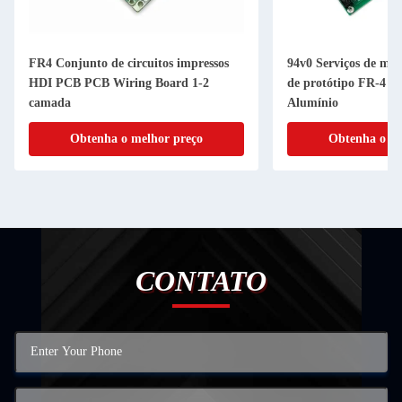
FR4 Conjunto de circuitos impressos
94v0 Serviços de m
HDI PCB PCB Wiring Board 1-2
de protótipo FR-4 
camada
Alumínio
Obtenha o melhor preço
Obtenha o me
CONTATO