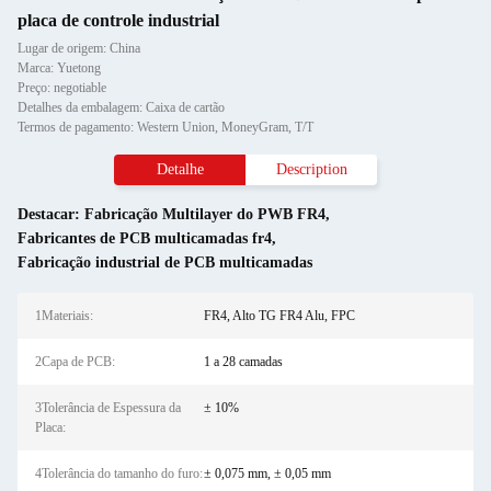
placa de controle industrial
Lugar de origem: China
Marca: Yuetong
Preço: negotiable
Detalhes da embalagem: Caixa de cartão
Termos de pagamento: Western Union, MoneyGram, T/T
Detalhe
Description
Destacar:
Fabricação Multilayer do PWB FR4
,
Fabricantes de PCB multicamadas fr4
,
Fabricação industrial de PCB multicamadas
1Materiais:
FR4, Alto TG FR4 Alu, FPC
2Capa de PCB:
1 a 28 camadas
3Tolerância de Espessura da
± 10%
Placa:
4Tolerância do tamanho do furo:
± 0,075 mm, ± 0,05 mm