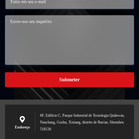
Submeter
6F, Edifício C, Parque Industrial de Tecnologia Quânwan,
Nanchang, Gushu, Xixiang, distrito de Bao'an, Shenzhen
Endereço
518126