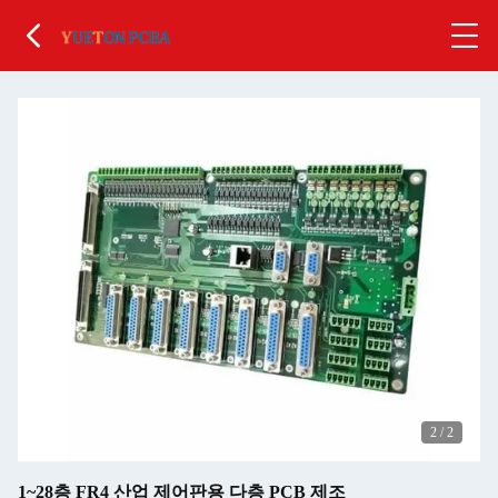
2
/
2
1~28층 FR4 산업 제어판용 다층 PCB 제조