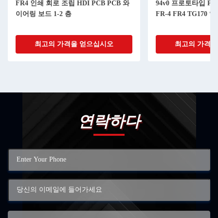
FR4 인쇄 회로 조립 HDI PCB PCB 와
94v0 프로토타입 P
이어링 보드 1-2 층
FR-4 FR4 TG170
최고의 가격을 얻으십시오
최고의 가격을
연락하다