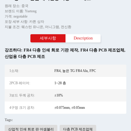
원래 장소: 중국
브랜드 이름: Yuetong
가격: negotiable
포장 세부 사항: 카튼 상자
지불 조건: 웨스턴 유니온, 머니그램, 전신환
세부사항
Description
강조하다:
FR4 다층 인쇄 회로 기판 제작
,
FR4 다층 PCB 제조업체
,
산업용 다층 PCB 제조
1소재:
FR4, 높은 TG FR4 Alu, FPC
2PCB 레이어:
1~28 층
3보드 두께 공차:
±10%
4구멍 크기 공차:
±0.075mm, ±0.05mm
Tags:
산업적 인쇄 회로 판 어셈블리
다층 PCB 제조업체