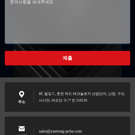
제출
6F, 빌딩 C, 춘천 하드 테크놀로지 산업단지, 난창, 구슈,
시시안, 바오안 구,?? 진 518126
주소
sales@yuetong-pcba.com