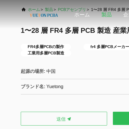
ホーム
>
製品
>
PCBアセンブリ
>
1〜28 層 FR4 多層
ホーム
製品
企
1〜28 層 FR4 多層 PCB 製造 
FR4多層PCBの製作
fr4 多層PCBメーカ
工業用多層PCB製造
起源の場所:
中国
ブランド名:
Yuetong
送信