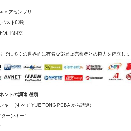
 Place アセンブリ
溶接ペスト印刷
ビルド組立
すでに多くの世界的に有名な部品販売業者との協力を確立しま
ネントの調達
種類:
キー (すべて YUE TONG PCBA から調達)
"ターンキー"
付