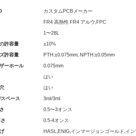
O
カスタムPCBメーカー
FR4 高熱性 FR4 アルウ,FPC
1〜28L
の許容量
±10%
ズ許容量
PTH:±0.075mm; NPTH:±0.05mm
ザーホール
0.075mm
はい
穴
はい
/スペース
3ml/3ml
さ
0.5〜3オンス
厚さ
0.5-4オンス
げ
HASL,ENIG,インマージョンゴールド,イン