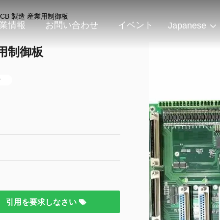
 PCB 製造 産業用制御板
業情報
お問い合わせ
イベント
Japanese
産業用制御板
ー
引用を要求しなさい