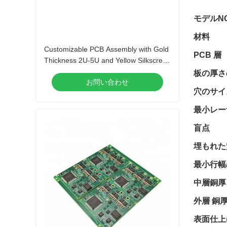
モデルN
材料
Customizable PCB Assembly with Gold
PCB 層
Thickness 2U-5U and Yellow Silkscreen
Color
板の厚さ
お問い合わせ
穴のサイ
最小レー
盲点
埋もれた
最小行幅
中層銅厚
外層 銅
表面仕上