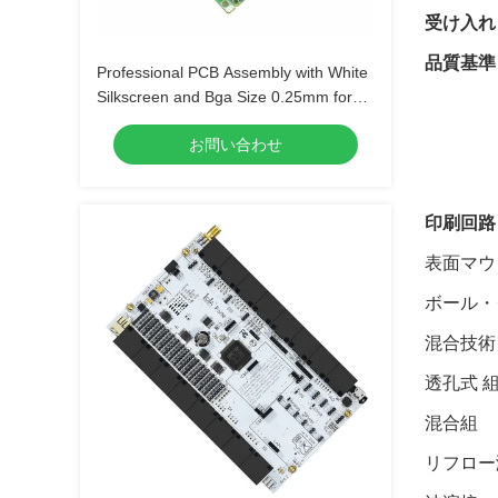
受け入れ
品質基準
Professional PCB Assembly with White
Silkscreen and Bga Size 0.25mm for
Extreme Temperature Range -40 C -85
お問い合わせ
C
印刷回路
表面マウン
ボール・グ
混合技術 
透孔式 
混合組
リフロー