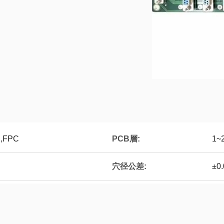
PCB層:
,FPC
1~
穴径公差:
±0