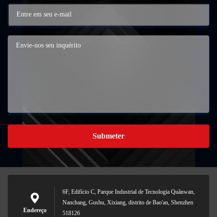
Submeter
6F, Edifício C, Parque Industrial de Tecnologia Quânwan,
Nanchang, Gushu, Xixiang, distrito de Bao'an, Shenzhen
Endereço
518126