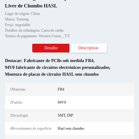
Livre de Chumbo HASL
Lugar de origem: China
Marca: Yuetong
Preço: negotiable
Detalhes da embalagem: Caixa de cartão
Termos de pagamento: Western Union, , T/T
Detalhe
Description
Destacar:
Fabricante de PCBs sob medida FR4
,
94V0 fabricante de circuitos electrónicos personalizados
,
Montura de placas de circuito HASL sem chumbo
1Materiais:
FR4
2Padrão:
94V0
3Tecnologia:
SMT, DIP
4Revestimento de superfície:
Hasl sem chumbo