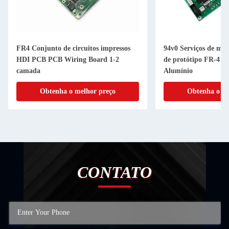
FR4 Conjunto de circuitos impressos
94v0 Serviços de m
HDI PCB PCB Wiring Board 1-2
de protótipo FR-4 
camada
Alumínio
Obtenha o melhor preço
Obtenha o me
CONTATO