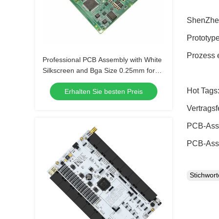
ShenZhen
Prototyp
Prozess 
Professional PCB Assembly with White
Silkscreen and Bga Size 0.25mm for
Extreme Temperature Range -40 C -85
Hot Tags:
Erhalten Sie besten Preis
C
Vertrags
PCB-Asse
PCB-Asse
Stichwor