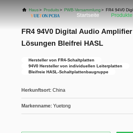
Haus
>
Produits
>
PWB-Versammlung
>
FR4 94V0 Digit
Startseite
Produkte
FR4 94V0 Digital Audio Amplifie
Lösungen Bleifrei HASL
Hersteller von FR4-Schaltplatten
94V0 Hersteller von individuellen Leiterplatten
Bleifreie HASL-Schaltplattenbaugruppe
Herkunftsort:
China
Markenname:
Yuetong