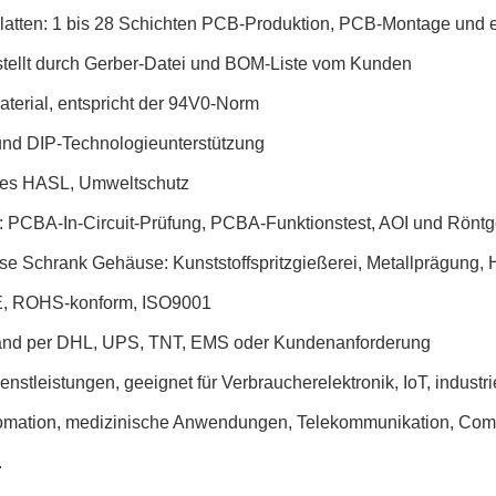
rplatten: 1 bis 28 Schichten PCB-Produktion, PCB-Montage und
stellt durch Gerber-Datei und BOM-Liste vom Kunden
terial, entspricht der 94V0-Norm
und DIP-Technologieunterstützung
reies HASL, Umweltschutz
: PCBA-In-Circuit-Prüfung, PCBA-Funktionstest, AOI und Rönt
se Schrank Gehäuse: Kunststoffspritzgießerei, Metallprägung,
E, ROHS-konform, ISO9001
and per DHL, UPS, TNT, EMS oder Kundenanforderung
stleistungen, geeignet für Verbraucherelektronik, IoT, industr
mation, medizinische Anwendungen, Telekommunikation, Comp
.