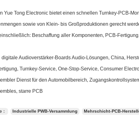
 Yue Tong Electronic bietet einen schnellen Turnkey-PCB-Mon
enmengen sowie von Klein- bis Großproduktionen gerecht we
einschließlich: Beschaffung aller Komponenten, PCB-Fertigun
 digitale Audioverstärker-Boards Audio-Lösungen, China, Herste
fertigung, Turnkey-Service, One-Stop-Service, Consumer Elect
mbler Dienst für den Automobilbereich, Zugangskontrollsystem
mbles, starre PCB
te：
Industrielle PWB-Versammlung
Mehrschicht-PCB-Herstell