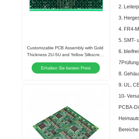
2. Leite
3. Herge
4. FR4-Ma
5. SMT- 
Customizable PCB Assembly with Gold
6. bleif
Thickness 2U-5U and Yellow Silkscreen
Color
7Prüfung
Erhalten Sie besten Preis
8. Gehäu
9. UL, C
10- Vers
PCBA-Dien
Heimauto
Bereiche