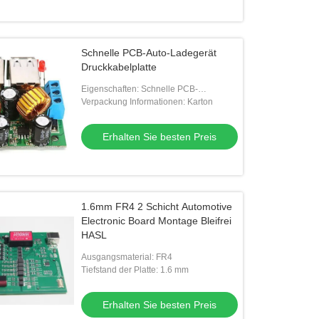
Schnelle PCB-Auto-Ladegerät
Druckkabelplatte
Eigenschaften: Schnelle PCB-
Fabrikation von Proben und
Verpackung Informationen: Karton
Massenproduktion, Schnelle
Prototypmontage, Schlüsselmontage
Erhalten Sie besten Preis
1.6mm FR4 2 Schicht Automotive
Electronic Board Montage Bleifrei
HASL
Ausgangsmaterial: FR4
Tiefstand der Platte: 1.6 mm
Erhalten Sie besten Preis