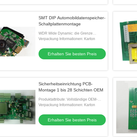
SMT DIP Automobildatenspeicher-
Schaltplattenmontage
WDR Wide Dynamic: die Grenze
zwischen hellem Licht und dunkler
Verpackung Informationen: Karton
Umgebung durchbrechen, mit WDR-
Ausrüstung ausgestattet,
Erhalten Sie besten Preis
Sicherheitseinrichtung PCB-
Montage 1 bis 28 Schichten OEM
Produktattribute: Vollständige OEM-
Montage, die im eigenen Unternehmen
Verpackung Informationen: Karton
durchgeführt wird,Verschiedene
Anfragen werden
Erhalten Sie besten Preis