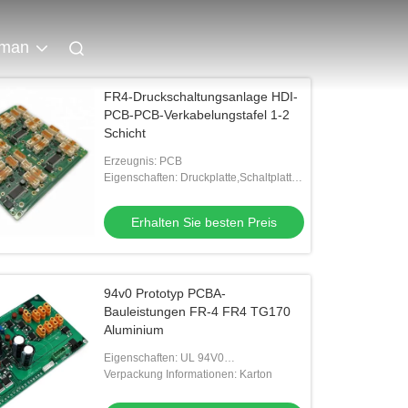
man
FR4-Druckschaltungsanlage HDI-
PCB-PCB-Verkabelungstafel 1-2
Schicht
Erzeugnis: PCB
Eigenschaften: Druckplatte,Schaltplatte,
1-2-schichtige
Druckplatte,Mehrschichtige
Erhalten Sie besten Preis
Druckplatte,HDI-PCB,PCB-Leiterpl
94v0 Prototyp PCBA-
Bauleistungen FR-4 FR4 TG170
Aluminium
Eigenschaften: UL 94V0
Flammschutz,PCB-
Verpackung Informationen: Karton
Leiterplattenhersteller,Hightech-
Unternehmen in Shenzhen,spezialisiert