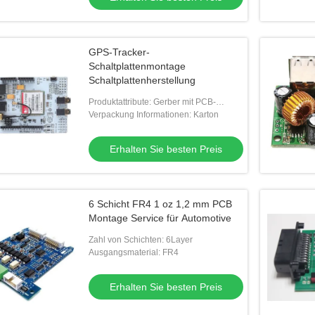
GPS-Tracker-
Schaltplattenmontage
Schaltplattenherstellung
Produktattribute: Gerber mit PCB-
Spezifikation für die Herstellung von
Verpackung Informationen: Karton
nackten PCB,BOM mit Beschreibung
und Einzelheit
Erhalten Sie besten Preis
6 Schicht FR4 1 oz 1,2 mm PCB
Montage Service für Automotive
Zahl von Schichten: 6Layer
Ausgangsmaterial: FR4
Erhalten Sie besten Preis