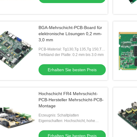
BGA-Mehrschicht-PCB-Board für
elektronische Lösungen 0,2 mm-
3,0 mm
PCB-Material: Tg130,Tg 135,Tg 150,Tg
170
Tiefstand der Platte: 0.2 mm bis 3.0 mm
Erhalten Sie besten Preis
Hochschicht FR4 Mehrschicht-
PCB-Hersteller Mehrschicht-PCB-
Montage
Erzeugnis: Schaltplatten
Eigenschaften: Hochschicht, hohe
Schwierigkeit, spezielle Materialien,
spezielle Verfahren
Erhalten Sie besten Preis