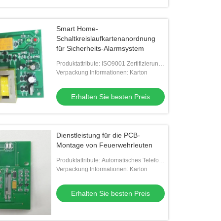
Smart Home-
Schaltkreislaufkartenanordnung
für Sicherheits-Alarmsystem
Produktattribute: ISO9001 Zertifizierung,
ERP zur Prozesskontrolle, kein MOQ,
Verpackung Informationen: Karton
flexibler Service, keine Mindestbestellm
Erhalten Sie besten Preis
Dienstleistung für die PCB-
Montage von Feuerwehrleuten
Produktattribute: Automatisches Telefon-
Eingabesystem ohne Telefonleitung,
Verpackung Informationen: Karton
Telefoninterkomsystem,
Kartenzugangskontrol
Erhalten Sie besten Preis