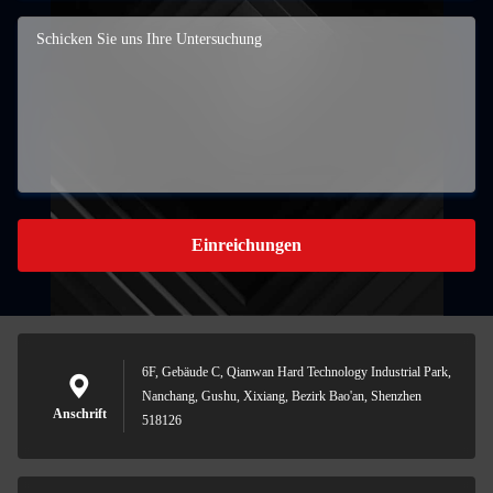
Einreichungen
6F, Gebäude C, Qianwan Hard Technology Industrial Park,
Nanchang, Gushu, Xixiang, Bezirk Bao'an, Shenzhen
Anschrift
518126