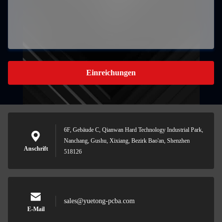
Einreichungen
6F, Gebäude C, Qianwan Hard Technology Industrial Park,
Nanchang, Gushu, Xixiang, Bezirk Bao'an, Shenzhen
Anschrift
518126
sales@yuetong-pcba.com
E-Mail