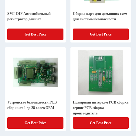
SMT DIP Автомобильный
Сборка карт для домашних схем
регистратор данных
для системы безопасности
Get Best Price
Get Best Price
Устройство безопасности PCB
Пожарный интерком PCB сборка
сборка от 1 до 28 слоев OEM
сервис PCB сборка
производитель
Get Best Price
Get Best Price