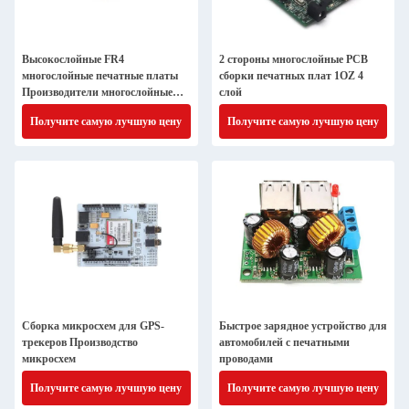
Высокослойные FR4
2 стороны многослойные PCB
многослойные печатные платы
сборки печатных плат 1OZ 4
Производители многослойные
слой
печатные платы
Получите самую лучшую цену
Получите самую лучшую цену
Сборка микросхем для GPS-
Быстрое зарядное устройство для
трекеров Производство
автомобилей с печатными
микросхем
проводами
Получите самую лучшую цену
Получите самую лучшую цену