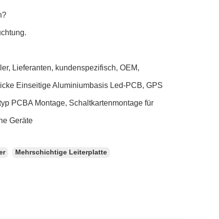
n?
uchtung.
ler, Lieferanten, kundenspezifisch, OEM,
m Dicke Einseitige Aluminiumbasis Led-PCB, GPS
typ PCBA Montage, Schaltkartenmontage für
he Geräte
er
Mehrschichtige Leiterplatte