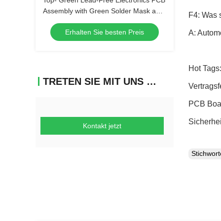
Top- Green Lead-Free Electronics PCB
Assembly with Green Solder Mask and
F4: Was 
Biggest Panel Size 610mm*508mm
Erhalten Sie besten Preis
A: Automo
Hot Tags:
TRETEN SIE MIT UNS IN VERBINDUNG
Vertrags
PCB Boar
Sicherhe
Kontakt jetzt
Stichwor