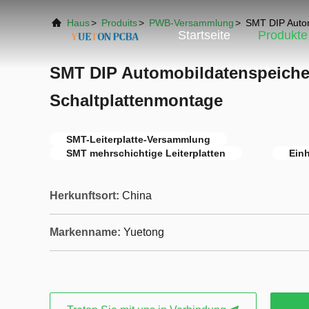
Haus
>
Produits
>
PWB-Versammlung
>
SMT DIP Autom
Startseite
Produkte
SMT DIP Automobildatenspeiche
Schaltplattenmontage
SMT-Leiterplatte-Versammlung
SMT mehrschichtige Leiterplatten
Einh
Herkunftsort:
China
Markenname:
Yuetong