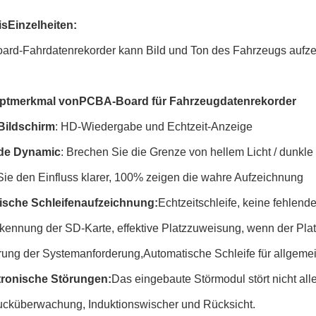
is
Einzelheiten:
rd-Fahrdatenrekorder kann Bild und Ton des Fahrzeugs aufze
ptmerkmal von
PCBA-Board für Fahrzeugdatenrekorder
Bildschirm
: HD-Wiedergabe und Echtzeit-Anzeige
de Dynamic
: Brechen Sie die Grenze von hellem Licht / dunk
ie den Einfluss klarer, 100% zeigen die wahre Aufzeichnung
ische Schleifenaufzeichnung:
Echtzeitschleife, keine fehlen
ennung der SD-Karte, effektive Platzzuweisung, wenn der Platz
rung der Systemanforderung,Automatische Schleife für allgemei
tronische Störungen:
Das eingebaute Störmodul stört nicht al
ucküberwachung, Induktionswischer und Rücksicht.