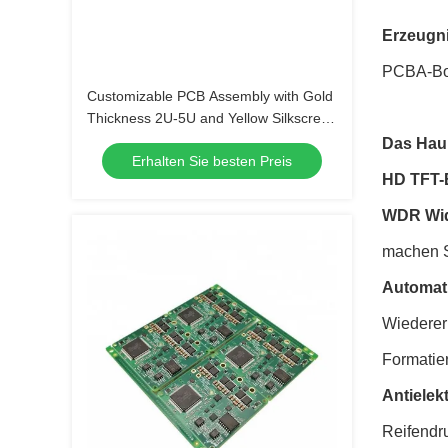
Erzeugn
PCBA-Boa
Customizable PCB Assembly with Gold
Thickness 2U-5U and Yellow Silkscreen
Color
Das Hau
Erhalten Sie besten Preis
HD TFT-
WDR Wi
machen S
Automat
Wiedererk
Formatie
Antielek
Reifendr