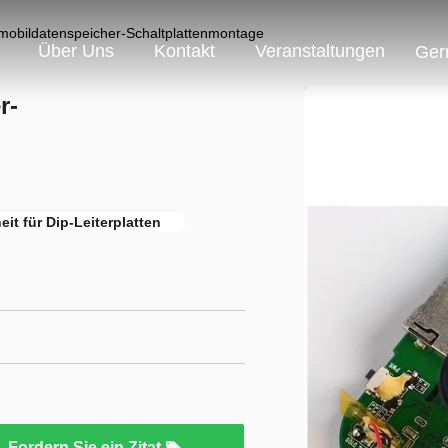
obildatenspeicher-Schaltplattenmontage
Über Uns
Kontakt
Veranstaltungen
Ger
r-
eit für Dip-Leiterplatten
Fordern Sie ein Zitat