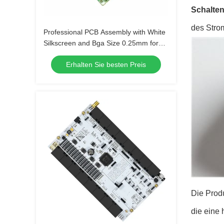
Schalten
des Strom
Professional PCB Assembly with White
Silkscreen and Bga Size 0.25mm for
Extreme Temperature Range -40 C -85
Erhalten Sie besten Preis
C
Die Produ
die eine 