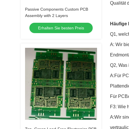
Qualität
Passive Components Custom PCB
Assembly with 2 Layers
Häufige 
Erhalten Sie besten Preis
Q1, welc
A: Wir bi
Endmonta
Q2, Was 
A:Für PC
Plattendi
Für PCBA
F3: Wie 
A:Wir si
vertrauli