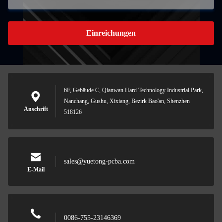
Einreichungen
6F, Gebäude C, Qianwan Hard Technology Industrial Park,
Nanchang, Gushu, Xixiang, Bezirk Bao'an, Shenzhen
Anschrift
518126
sales@yuetong-pcba.com
E-Mail
0086-755-23146369