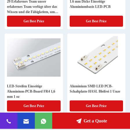
29 Erfahrenes Team unser
1.6 mm Dicke Einseitige
erfahrenes Team verfügt über das
Aluminiumbasis LED-PCB
Wissen und die Fähigkeiten, um
komplexe PCB-Montageprojekte zu
Get Best Price
Get Best Price
bewältigen
LED-Streifen Einseitige
Aluminium SMD LED PCB-
Aluminium-PCB-Board FR4 1,6
Schaltplatte HASL Bleifrei 1 Unze
mm 1 oz
Get Best Price
Get Best Price
Get a Quote