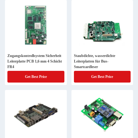
Zugangskontrollsystem Sicherheit
Staubdichte, wasserdichte
Leiterplatte PCB 1,6 mm 4 Schicht
Leiterplatten für Bus-
FR4
Smartcardleser
Get Best Price
Get Best Price