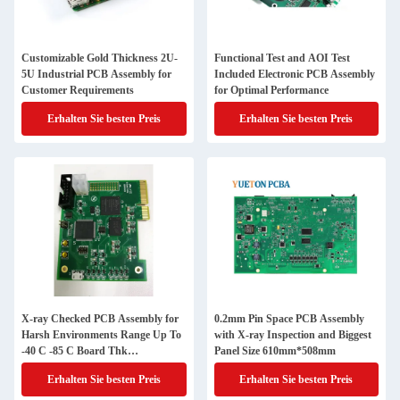
Customizable Gold Thickness 2U-
Functional Test and AOI Test
5U Industrial PCB Assembly for
Included Electronic PCB Assembly
Customer Requirements
for Optimal Performance
Erhalten Sie besten Preis
Erhalten Sie besten Preis
X-ray Checked PCB Assembly for
0.2mm Pin Space PCB Assembly
Harsh Environments Range Up To
with X-ray Inspection and Biggest
-40 C -85 C Board Thk
Panel Size 610mm*508mm
1.2mm/1.6mm
Erhalten Sie besten Preis
Erhalten Sie besten Preis