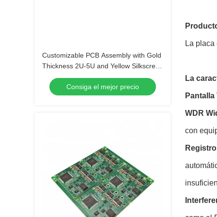
Product
La placa 
Customizable PCB Assembly with Gold
Thickness 2U-5U and Yellow Silkscreen
Color
La caract
Consiga el mejor precio
Pantalla
WDR Wid
con equip
Registro
automátic
insuficie
Interfere