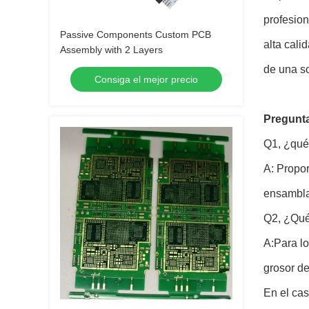
profesion
Passive Components Custom PCB
alta cal
Assembly with 2 Layers
de una s
Consiga el mejor precio
Pregunta
Q1, ¿qué 
A: Propor
ensamblaj
Q2, ¿Qué
A:Para l
grosor de
En el ca