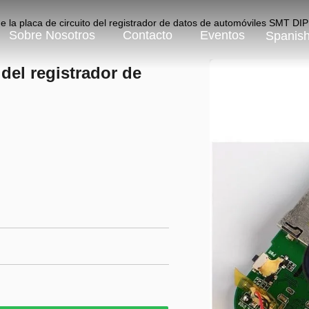
 la placa de circuito del registrador de datos de automóviles SMT DIP
Sobre Nosotros
Contacto
Eventos
Spanis
del registrador de