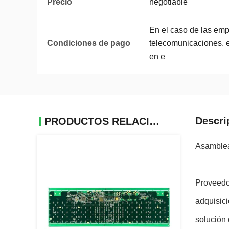
Precio
negotiable
En el caso de las emp
Condiciones de pago
telecomunicaciones, el
en e
Descri
PRODUCTOS RELACIONADOS
Asamblea 
Proveedo
adquisic
solución 