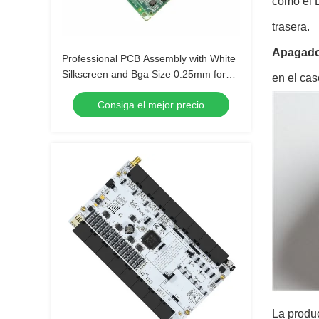
como el D
trasera.
Apagado
Professional PCB Assembly with White
Silkscreen and Bga Size 0.25mm for
en el cas
Extreme Temperature Range -40 C -85
Consiga el mejor precio
C
La produc