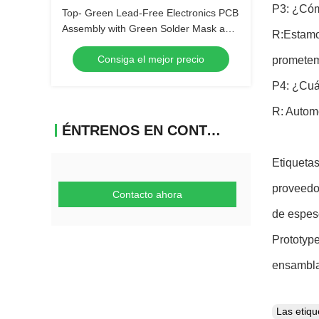
P3: ¿Cóm
Top- Green Lead-Free Electronics PCB
Assembly with Green Solder Mask and
R:Estamos
Biggest Panel Size 610mm*508mm
Consiga el mejor precio
prometemo
P4: ¿Cuá
R: Automo
ÉNTRENOS EN CONTACTO CON
Etiquetas
proveedor
Contacto ahora
de espes
Prototype
ensambla
Las etiq