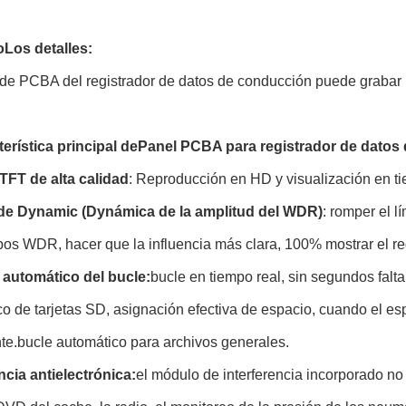
o
Los detalles:
de PCBA del registrador de datos de conducción puede grabar l
erística principal de
Panel PCBA para registrador de datos
 TFT de alta calidad
: Reproducción en HD y visualización en t
e Dynamic (Dynámica de la amplitud del WDR)
: romper el l
os WDR, hacer que la influencia más clara, 100% mostrar el re
 automático del bucle:
bucle en tiempo real, sin segundos falt
o de tarjetas SD, asignación efectiva de espacio, cuando el es
nte.bucle automático para archivos generales.
ncia antielectrónica:
el módulo de interferencia incorporado no i