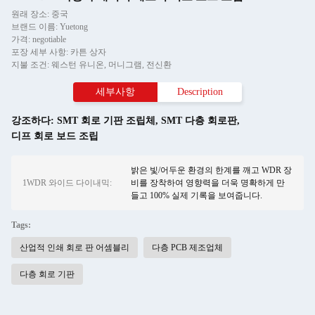
원래 장소: 중국
브랜드 이름: Yuetong
가격: negotiable
포장 세부 사항: 카튼 상자
지불 조건: 웨스턴 유니온, 머니그램, 전신환
세부사항
Description
강조하다:
SMT 회로 기판 조립체
,
SMT 다층 회로판
,
디프 회로 보드 조립
밝은 빛/어두운 환경의 한계를 깨고 WDR 장
1WDR 와이드 다이내믹:
비를 장착하여 영향력을 더욱 명확하게 만
들고 100% 실제 기록을 보여줍니다.
Tags:
산업적 인쇄 회로 판 어셈블리
다층 PCB 제조업체
다층 회로 기판