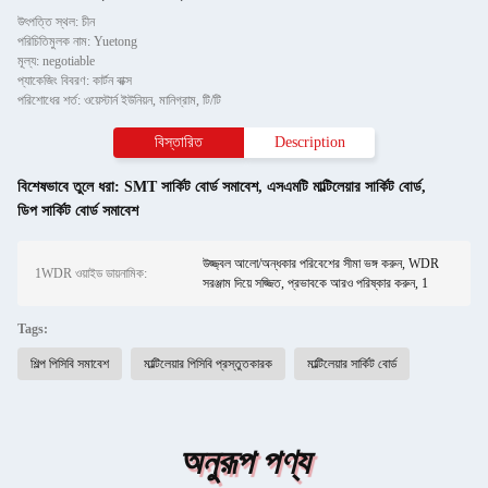
উৎপত্তি স্থল: চীন
পরিচিতিমুলক নাম: Yuetong
মূল্য: negotiable
প্যাকেজিং বিবরণ: কার্টন বাক্স
পরিশোধের শর্ত: ওয়েস্টার্ন ইউনিয়ন, মানিগ্রাম, টি/টি
বিস্তারিত
Description
বিশেষভাবে তুলে ধরা:
SMT সার্কিট বোর্ড সমাবেশ
,
এসএমটি মাল্টিলেয়ার সার্কিট বোর্ড
,
ডিপ সার্কিট বোর্ড সমাবেশ
উজ্জ্বল আলো/অন্ধকার পরিবেশের সীমা ভঙ্গ করুন, WDR
1WDR ওয়াইড ডায়নামিক:
সরঞ্জাম দিয়ে সজ্জিত, প্রভাবকে আরও পরিষ্কার করুন, 1
Tags:
শিল্প পিসিবি সমাবেশ
মাল্টিলেয়ার পিসিবি প্রস্তুতকারক
মাল্টিলেয়ার সার্কিট বোর্ড
অনুরূপ পণ্য