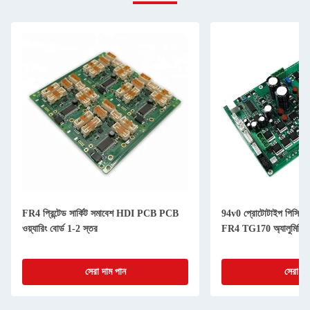
FR4 প্রিন্টেড সার্কিট সমাবেশ HDI PCB PCB
94v0 প্রোটোটাইপ পিসিবিএ সমাব
ওয়্যারিং বোর্ড 1-2 স্তর
FR4 TG170 অ্যালুমিনিয়াম
সেরা দাম পান
সেরা দাম পান