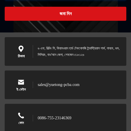
জমা দিন
৬ এফ, বিল্ডিং সি, কিয়ানওয়ান হার্ড টেকনোলজি ইন্ডাস্ট্রিয়াল পার্ক, নানচাং, গুশু,
সিসিয়াং, বাও'আন জেলা, শেনজেন ৫১৮১২৬
ঠিকানা
sales@yuetong-pcba.com
ই-মেইল
0086-755-23146369
ফোন