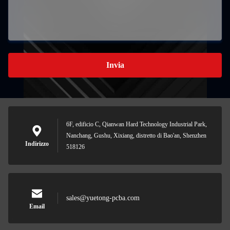
Invia
6F, edificio C, Qianwan Hard Technology Industrial Park,
Nanchang, Gushu, Xixiang, distretto di Bao'an, Shenzhen
Indirizzo
518126
sales@yuetong-pcba.com
Email