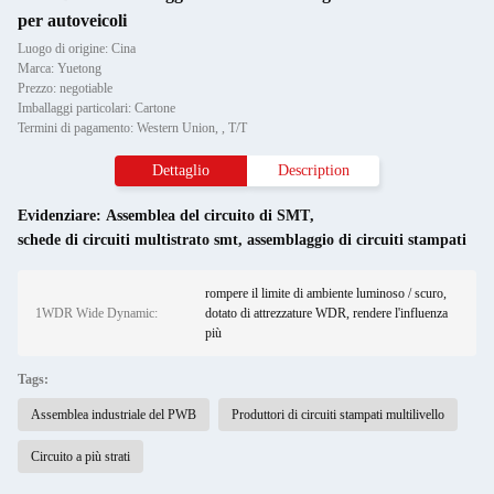
per autoveicoli
Luogo di origine: Cina
Marca: Yuetong
Prezzo: negotiable
Imballaggi particolari: Cartone
Termini di pagamento: Western Union, , T/T
Dettaglio
Description
Evidenziare:
Assemblea del circuito di SMT
,
schede di circuiti multistrato smt
,
assemblaggio di circuiti stampati
rompere il limite di ambiente luminoso / scuro,
1WDR Wide Dynamic:
dotato di attrezzature WDR, rendere l'influenza
più
Tags:
Assemblea industriale del PWB
Produttori di circuiti stampati multilivello
Circuito a più strati