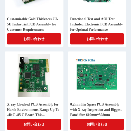
Customizable Gold Thickness 2U-
Functional Test and AOI Test
5U Industrial PCB Assembly for
Included Electronic PCB Assembly
Customer Requirements
for Optimal Performance
お問い合わせ
お問い合わせ
X-ray Checked PCB Assembly for
0.2mm Pin Space PCB Assembly
Harsh Environments Range Up To
with X-ray Inspection and Biggest
-40 C -85 C Board Thk
Panel Size 610mm*508mm
1.2mm/1.6mm
お問い合わせ
お問い合わせ