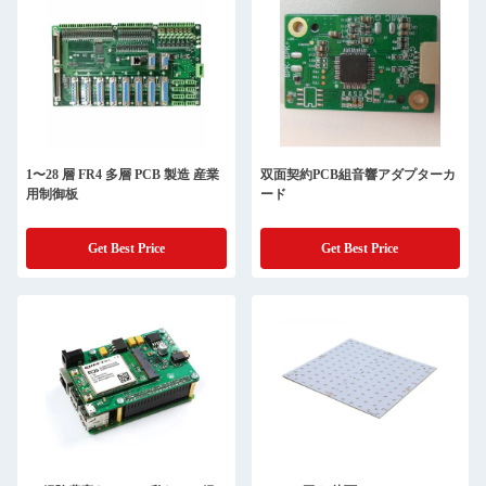
1〜28 層 FR4 多層 PCB 製造 産業
双面契約PCB組音響アダプターカ
用制御板
ード
Get Best Price
Get Best Price