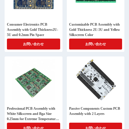
Consumer Electronics PCB
Customizable PCB Assembly with
Assembly with Gold Thickness2U-
Gold Thickness 2U-5U and Yellow
5U and 0.2mm Pin Space
Silkscreen Color
お問い合わせ
お問い合わせ
Professional PCB Assembly with
Passive Components Custom PCB
White Silkscreen and Bga Size
Assembly with 2 Layers
0.25mm for Extreme Temperature
Range -40 C -85 C
お問い合わせ
お問い合わせ