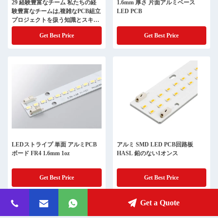
29 経験豊富なチーム 私たちの経
1.6mm 厚さ 片面アルミベース
験豊富なチームは,複雑なPCB組立
LED PCB
プロジェクトを扱う知識とスキル
を持っています
Get Best Price
Get Best Price
LEDストライプ 単面 アルミPCB
アルミ SMD LED PCB回路板
ボード FR4 1.6mm 1oz
HASL 鉛のない1オンス
Get Best Price
Get Best Price
Get a Quote