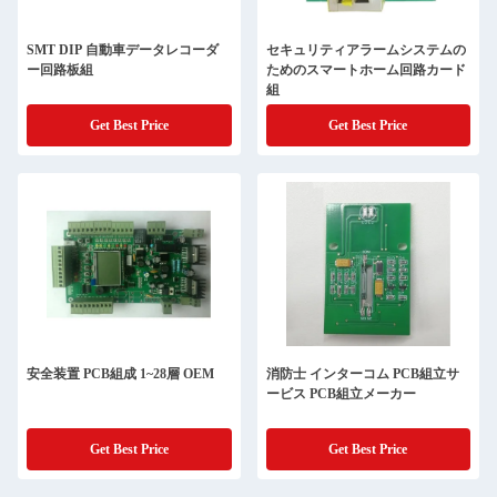
SMT DIP 自動車データレコーダ
セキュリティアラームシステムの
ー回路板組
ためのスマートホーム回路カード
組
Get Best Price
Get Best Price
安全装置 PCB組成 1~28層 OEM
消防士 インターコム PCB組立サ
ービス PCB組立メーカー
Get Best Price
Get Best Price