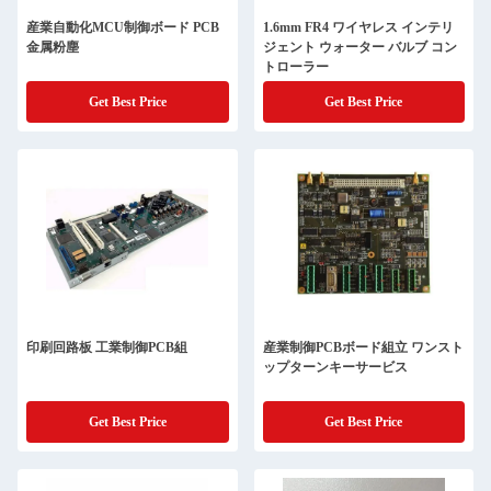
産業自動化MCU制御ボード PCB
1.6mm FR4 ワイヤレス インテリ
金属粉塵
ジェント ウォーター バルブ コン
トローラー
Get Best Price
Get Best Price
印刷回路板 工業制御PCB組
産業制御PCBボード組立 ワンスト
ップターンキーサービス
Get Best Price
Get Best Price