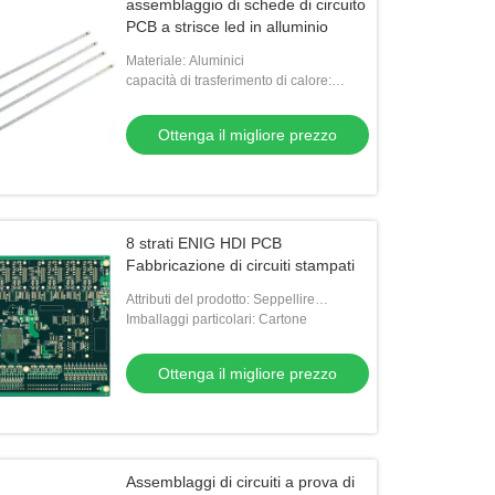
assemblaggio di schede di circuito
PCB a strisce led in alluminio
Materiale: Aluminici
capacità di trasferimento di calore:
migliore
Ottenga il migliore prezzo
8 strati ENIG HDI PCB
Fabbricazione di circuiti stampati
Attributi del prodotto: Seppellire
attraverso e attraverso canali,Utilizzare
Imballaggi particolari: Cartone
strutture prive di nucleo con coppie di
strati,
Ottenga il migliore prezzo
Assemblaggi di circuiti a prova di