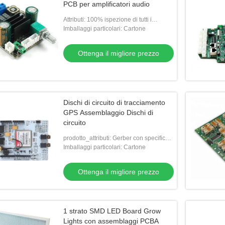
PCB per amplificatori audio
Attributi: 100% ispezione di tutti i
prodotti,risposte alle domande entro 24
Imballaggi particolari: Cartone
ore,risposte alle richieste entro
Ottenga il migliore prezzo
Dischi di circuito di tracciamento
GPS Assemblaggio Dischi di
circuito
prodotto_attributi: Gerber con specifiche
PCB per la fabbricazione di PCB
Imballaggi particolari: Cartone
nudi,BOM con descrizione e dettagli di
ciascun
Ottenga il migliore prezzo
1 strato SMD LED Board Grow
Lights con assemblaggi PCBA