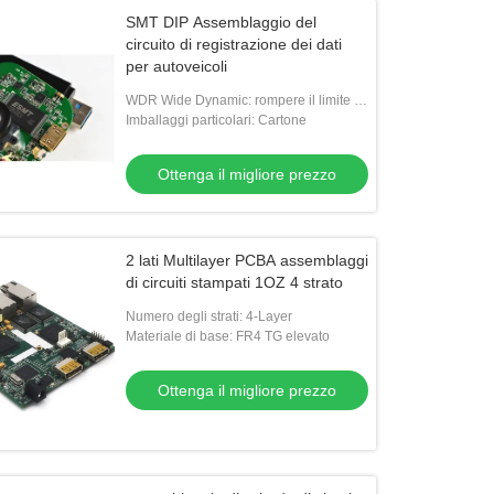
SMT DIP Assemblaggio del
circuito di registrazione dei dati
per autoveicoli
WDR Wide Dynamic: rompere il limite di
ambiente luminoso / scuro, dotato di
Imballaggi particolari: Cartone
attrezzature WDR, rendere l'influenza
più
Ottenga il migliore prezzo
2 lati Multilayer PCBA assemblaggi
di circuiti stampati 1OZ 4 strato
Numero degli strati: 4-Layer
Materiale di base: FR4 TG elevato
Ottenga il migliore prezzo