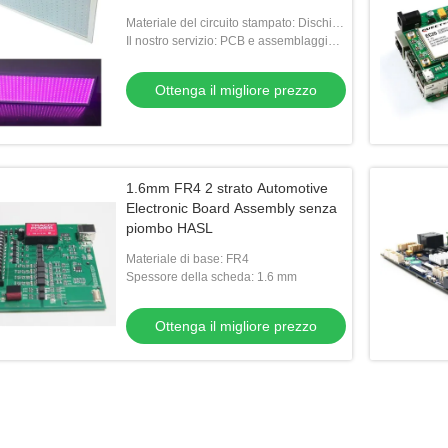
Materiale del circuito stampato: Dischi di
circuiti stampati in alluminio
Il nostro servizio: PCB e assemblaggio
di PCB
Ottenga il migliore prezzo
1.6mm FR4 2 strato Automotive
Electronic Board Assembly senza
piombo HASL
Materiale di base: FR4
Spessore della scheda: 1.6 mm
Ottenga il migliore prezzo