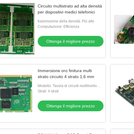
Circuito multistrato ad alta densità
per dispositivi medici telefonici
trasmissione della densità: Più alto
Computazione: Efficienza
Ottenga il migliore prezzo
Immersione oro finitura multi
strato circuito 4 strato 1,6 mm
Modello: Tavola di circuiti multilivello
personalizzata
Strati: 4 strati
Ottenga il migliore prezzo