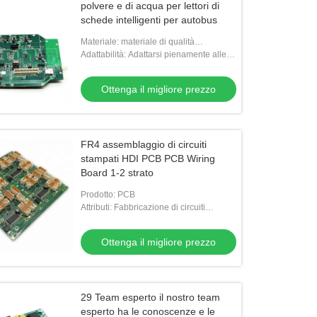
polvere e di acqua per lettori di
schede intelligenti per autobus
Materiale: materiale di qualità
industriale
Adattabilità: Adattarsi pienamente alle
circostanze particolari in autobus
Ottenga il migliore prezzo
FR4 assemblaggio di circuiti
stampati HDI PCB PCB Wiring
Board 1-2 strato
Prodotto: PCB
Attributi: Fabbricazione di circuiti
stampati,Fabbricazione di circuiti
stampati,Fabbricazione di circuiti stam
Ottenga il migliore prezzo
29 Team esperto il nostro team
esperto ha le conoscenze e le