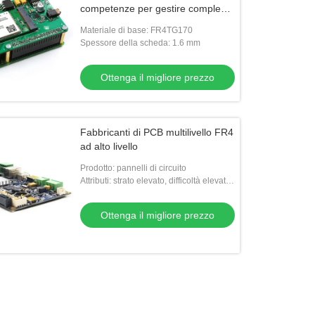
competenze per gestire complessi
progetti di assemblaggio PCB
Materiale di base: FR4TG170
Spessore della scheda: 1.6 mm
Ottenga il migliore prezzo
Fabbricanti di PCB multilivello FR4
ad alto livello
Prodotto: pannelli di circuito
Attributi: strato elevato, difficoltà elevata,
materiali speciali, processo speciale
Ottenga il migliore prezzo