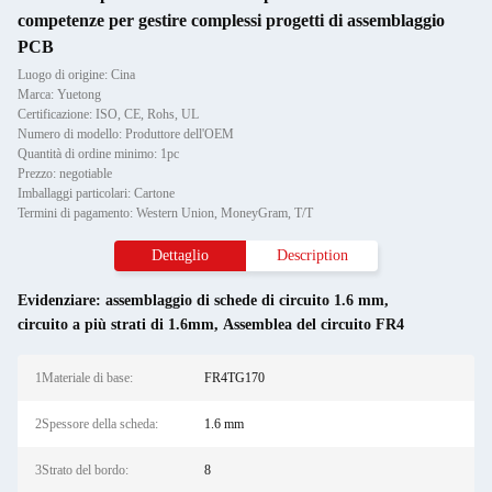
competenze per gestire complessi progetti di assemblaggio
PCB
Luogo di origine: Cina
Marca: Yuetong
Certificazione: ISO, CE, Rohs, UL
Numero di modello: Produttore dell'OEM
Quantità di ordine minimo: 1pc
Prezzo: negotiable
Imballaggi particolari: Cartone
Termini di pagamento: Western Union, MoneyGram, T/T
Dettaglio
Description
Evidenziare:
assemblaggio di schede di circuito 1.6 mm
,
circuito a più strati di 1.6mm
,
Assemblea del circuito FR4
1Materiale di base:
FR4TG170
2Spessore della scheda:
1.6 mm
3Strato del bordo:
8