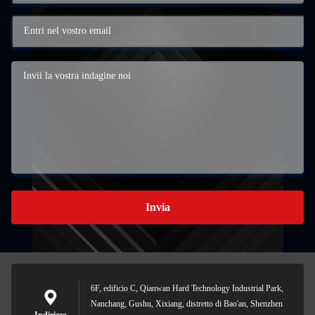
Invia
6F, edificio C, Qianwan Hard Technology Industrial Park,
Nanchang, Gushu, Xixiang, distretto di Bao'an, Shenzhen