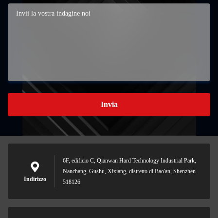
Invia
6F, edificio C, Qianwan Hard Technology Industrial Park,
Nanchang, Gushu, Xixiang, distretto di Bao'an, Shenzhen
Indirizzo
518126