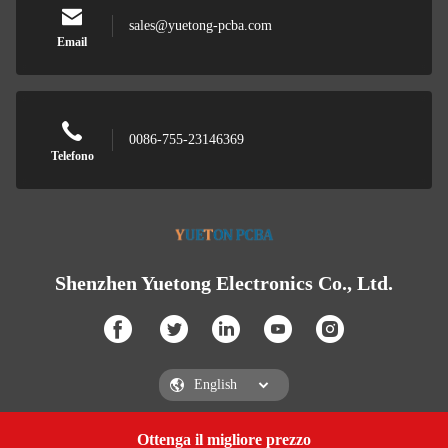
sales@yuetong-pcba.com
Email
0086-755-23146369
Telefono
Shenzhen Yuetong Electronics Co., Ltd.
Ottenga il migliore prezzo
Get a Quote
Shenzhen Yuetong Electronics Co., Ltd.