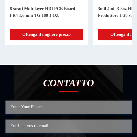
8 strati Multilayer HDI PCB Board
3mil 4mil 3-8oz HD
FR4 1,6 mm TG 180 1 OZ
Produttore 1-28 strat
Ottenga il migliore prezzo
Ottenga il mig
CONTATTO