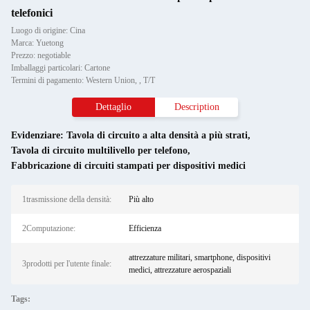
telefonici
Luogo di origine: Cina
Marca: Yuetong
Prezzo: negotiable
Imballaggi particolari: Cartone
Termini di pagamento: Western Union, , T/T
Dettaglio
Description
Evidenziare:
Tavola di circuito a alta densità a più strati
,
Tavola di circuito multilivello per telefono
,
Fabbricazione di circuiti stampati per dispositivi medici
1trasmissione della densità:
Più alto
2Computazione:
Efficienza
attrezzature militari, smartphone, dispositivi
3prodotti per l'utente finale:
medici, attrezzature aerospaziali
Tags: