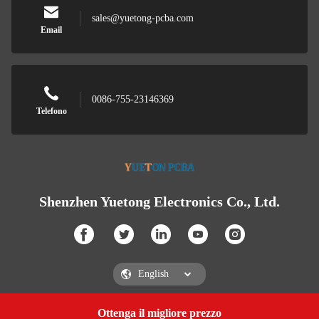
sales@yuetong-pcba.com
Email
0086-755-23146369
Telefono
Shenzhen Yuetong Electronics Co., Ltd.
Ottenga il migliore prezzo
Get a Quote
Shenzhen Yuetong Electronics Co., Ltd.