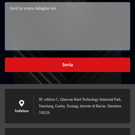
Invia
6F, edificio C, Qianwan Hard Technology Industrial Park,
Nanchang, Gushu, Xixiang, distretto di Bao'an, Shenzhen
Indirizzo
518126