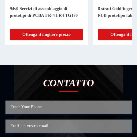
94v0 Servizi di assemblaggio di
8 strati Goldfinger c
prototipi di PCBA FR-4 FR4 TG170
PCB prototipo fabbr
Ottenga il migliore prezzo
Ottenga il mig
CONTATTO