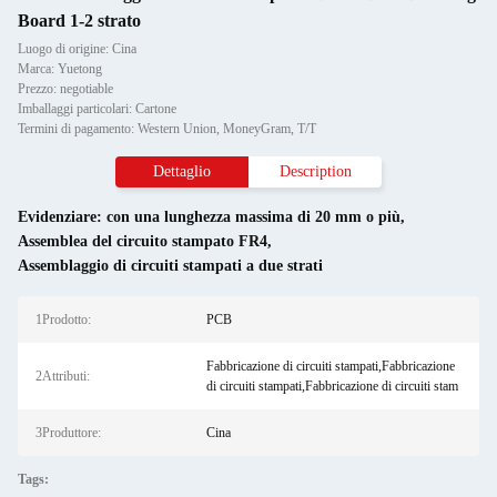
Board 1-2 strato
Luogo di origine: Cina
Marca: Yuetong
Prezzo: negotiable
Imballaggi particolari: Cartone
Termini di pagamento: Western Union, MoneyGram, T/T
Dettaglio
Description
Evidenziare:
con una lunghezza massima di 20 mm o più
,
Assemblea del circuito stampato FR4
,
Assemblaggio di circuiti stampati a due strati
1Prodotto:
PCB
Fabbricazione di circuiti stampati,Fabbricazione
2Attributi:
di circuiti stampati,Fabbricazione di circuiti stam
3Produttore:
Cina
Tags: