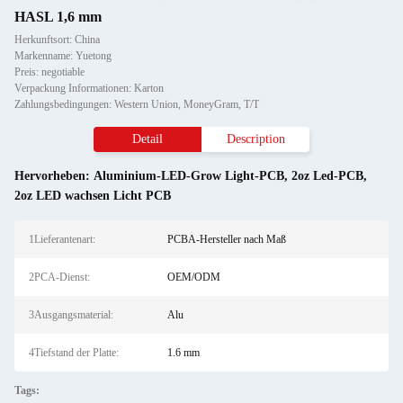
HASL 1,6 mm
Herkunftsort: China
Markenname: Yuetong
Preis: negotiable
Verpackung Informationen: Karton
Zahlungsbedingungen: Western Union, MoneyGram, T/T
Detail
Description
Hervorheben:
Aluminium-LED-Grow Light-PCB
,
2oz Led-PCB
,
2oz LED wachsen Licht PCB
1Lieferantenart:
PCBA-Hersteller nach Maß
2PCA-Dienst:
OEM/ODM
3Ausgangsmaterial:
Alu
4Tiefstand der Platte:
1.6 mm
Tags: