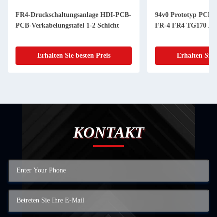
FR4-Druckschaltungsanlage HDI-PCB-
94v0 Prototyp PCBA
PCB-Verkabelungstafel 1-2 Schicht
FR-4 FR4 TG170 Al
Erhalten Sie besten Preis
Erhalten Sie 
KONTAKT