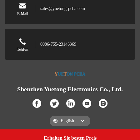
sales@yuetong-pcba.com
E-Mail
0086-755-23146369
Telefon
Shenzhen Yuetong Electronics Co., Ltd.
Erhalten Sie besten Preis
Get a Quote
Shenzhen Yuetong Electronics Co., Ltd.