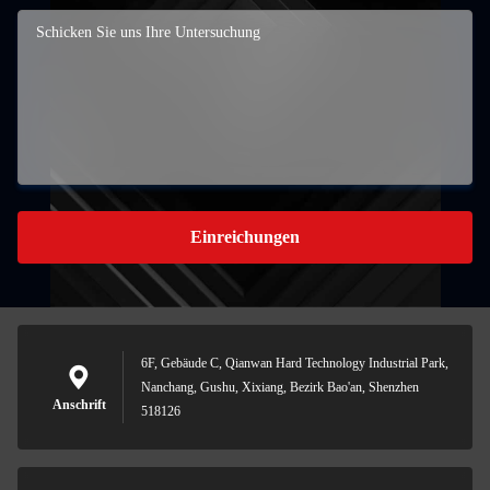
Einreichungen
6F, Gebäude C, Qianwan Hard Technology Industrial Park,
Nanchang, Gushu, Xixiang, Bezirk Bao'an, Shenzhen
Anschrift
518126