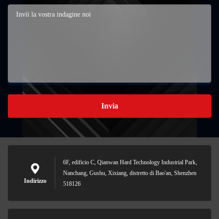
Invia
6F, edificio C, Qianwan Hard Technology Industrial Park,
Nanchang, Gushu, Xixiang, distretto di Bao'an, Shenzhen
Indirizzo
518126