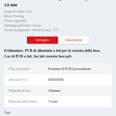
1,6 mm
Luogo di origine: Cina
Marca: Yuetong
Prezzo: negotiable
Imballaggi particolari: Cartone
Termini di pagamento: Western Union, , T/T
Dettaglio
Description
Evidenziare:
PCB di alluminio a led per la crescita della luce
,
2 oz di PCB a led
,
2oz led crescere luce pcb
1Tipo di fornitore:
Produttore di PCBA personalizzato
2Servizio PCA:
OEM/ODM
3Materiale di base:
Alluminio
4Spessore della scheda:
1.6 mm
Tags: