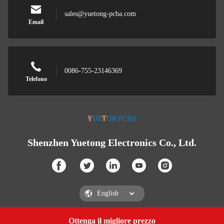
sales@yuetong-pcba.com
Email
0086-755-23146369
Telefono
Shenzhen Yuetong Electronics Co., Ltd.
Ottenga il migliore prezzo
Get a Quote
Shenzhen Yuetong Electronics Co., Ltd.