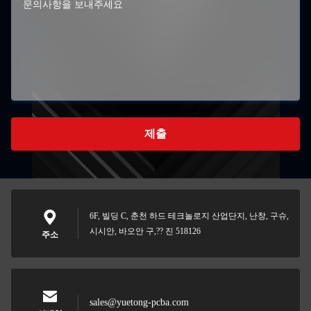
제출
6F, 빌딩 C, 춘천 하드 테크놀로지 산업단지, 난창, 구슈,
시시안, 바오안 구,?? 진 518126
주소
sales@yuetong-pcba.com