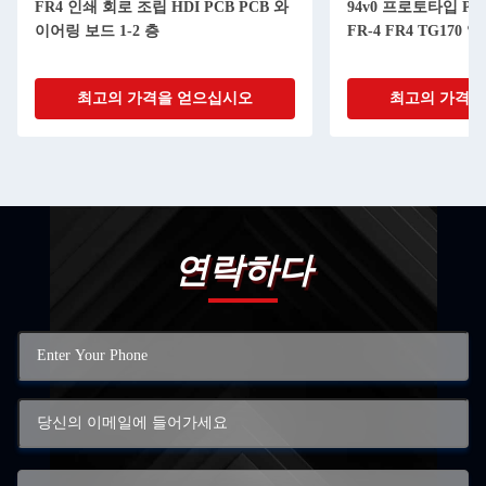
FR4 인쇄 회로 조립 HDI PCB PCB 와
94v0 프로토타입 P
이어링 보드 1-2 층
FR-4 FR4 TG170
최고의 가격을 얻으십시오
최고의 가격을
연락하다