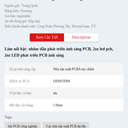
Nguồn gốc: Trung Quốc
Hàng hiệu: Yuetong
Giá bán: negotiable
chi tiết đóng gói: Hộp hộp
Điều khoản thanh toán: Công Đoàn Phương Tây, MoneyGram, T/T
Xem Chi Tiết
Description
Làm nổi bật:
nhôm dẫn phát triển ánh sáng PCB
,
2oz led pcb
,
2oz LED phát triển PCB ánh sáng
1Loại nhà cung cấp:
Nhà sản xuất PCBA tùy chỉnh
2Dịch vụ PCA:
OEM/ODM
3Vật liệu cơ bản:
alu
4độ dày của bảng:
1.6mm
Tags:
hội PCB công nghiệp
Các nhà sản xuất PCB đa lớp