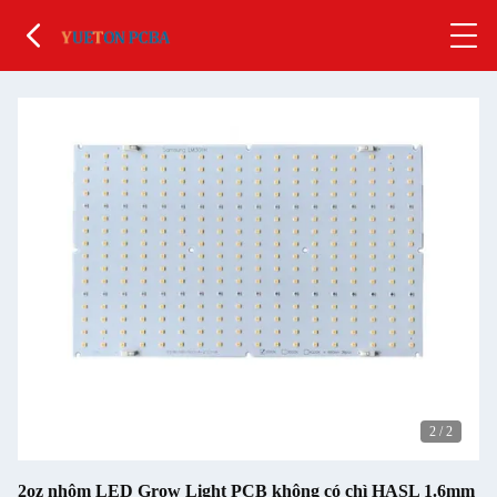
1
/
2
2oz nhôm LED Grow Light PCB không có chì HASL 1.6mm