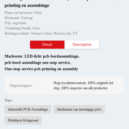
printing en assemblage
Plaats van herkomst: China
Merknaam: Yuetong
Prijs: negotiable
Verpakking Details: Doos
Betalingscondities: Western Union, MoneyGram, T/T
Detail
Description
Markeren:
LED-licht pcb-bordassemblage
,
pcb-bord assemblage one-stop service
,
One-stop service pcb printing en assembly
Hoge kwaliteitscontrole, 100% originele led
1Eigenschappen:
chip, 100% inspectie van alle producten
Tags:
Industriële PCB-Assemblage
fabrikanten van meerlagige pcb's
Multilayer Kringsraad