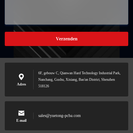
Verzenden
6F, gebouw C, Qianwan Hard Technology Industrial Park,
Nanchang, Gushu, Xixiang, Bao'an District, Shenzhen
Adres
518126
sales@yuetong-pcba.com
E-mail