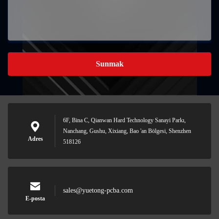
Sunmak
6F, Bina C, Qianwan Hard Technology Sanayi Parkı,
Nanchang, Gushu, Xixiang, Bao 'an Bölgesi, Shenzhen
Adres
518126
sales@yuetong-pcba.com
E-posta