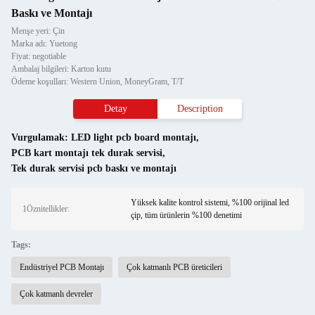
Baskı ve Montajı
Menşe yeri: Çin
Marka adı: Yuetong
Fiyat: negotiable
Ambalaj bilgileri: Karton kutu
Ödeme koşulları: Western Union, MoneyGram, T/T
Detay
Description
Vurgulamak:
LED light pcb board montajı
,
PCB kart montajı tek durak servisi
,
Tek durak servisi pcb baskı ve montajı
Yüksek kalite kontrol sistemi, %100 orijinal led
1Öznitellikler:
çip, tüm ürünlerin %100 denetimi
Tags:
Endüstriyel PCB Montajı
Çok katmanlı PCB üreticileri
Çok katmanlı devreler