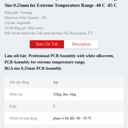
Size 0.25mm for Extreme Temperature Range -40 C -85 C
Hàng hiệu: Yuetong
Minimum Order Quantity: 100
Giá bán: negotiable
chi tiết đóng gói: Hộp carton
Điều khoản thanh toán: Liên minh phương Tây, Moneygram, T/T.
Xem Chi Tiết
Description
Làm nổi bật:
Professional PCB Assembly with white silkscreen
,
PCB Assembly for extreme temperature range
,
BGA size 0.25mm PCB Assembly
1Độ dày đồng:
1oz
2Màu lụa:
Trắng, đen, vàng
3Lớp:
2
4Nhiệt độ hoạt động:
phạm vi lên đến -40 ~ 85 ℃