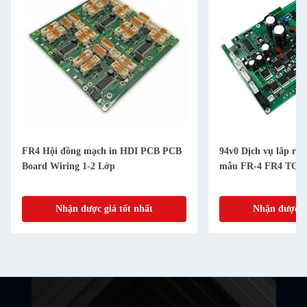
FR4 Hội đồng mạch in HDI PCB PCB
94v0 Dịch vụ lắp r
Board Wiring 1-2 Lớp
mẫu FR-4 FR4 TG1
Nhận được giá tốt nhất
Nhận được gi