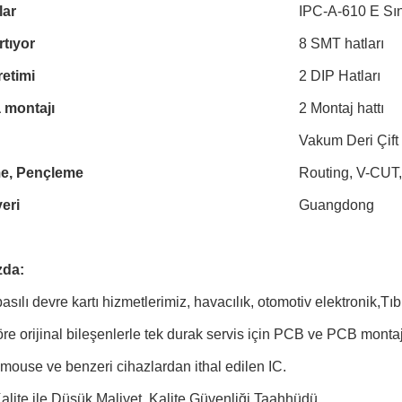
lar
IPC-A-610 E Sınıf
rtıyor
8 SMT hatları
etimi
2 DIP Hatları
 montajı
2 Montaj hattı
Vakum Deri Çift 
me, Pençleme
Routing, V-CUT,
eri
Guangdong
zda:
asılı devre kartı hizmetlerimiz, havacılık, otomotiv elektronik,Tıbb
e orijinal bileşenlerle tek durak servis için PCB ve PCB montaj
 mouse ve benzeri cihazlardan ithal edilen IC.
lite ile Düşük Maliyet, Kalite Güvenliği Taahhüdü.