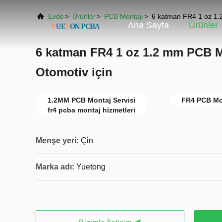
Evde
>
Ürünler
>
PCB Montajı
>
6 katman FR4 1 oz 1.2
Ana Sayfa
Ürünler
6 katman FR4 1 oz 1.2 mm PCB M
Otomotiv için
1.2MM PCB Montaj Servisi
FR4 PCB Mon
fr4 pcba montaj hizmetleri
Menşe yeri:
Çin
Marka adı:
Yuetong