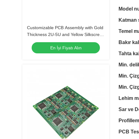
Model n
Katman s
Customizable PCB Assembly with Gold
Temel m
Thickness 2U-5U and Yellow Silkscreen
Color
Bakır kal
En İyi Fiyatı Alın
Tahta kal
Min. del
Min. Çiz
Min. Çizg
Lehim m
Sar ve 
Profille
PCB Test