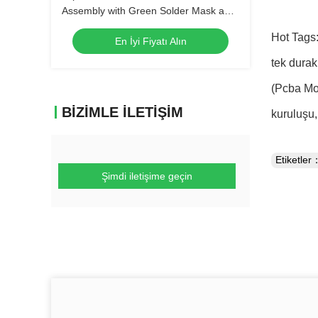
Assembly with Green Solder Mask and
Biggest Panel Size 610mm*508mm
Hot Tags:
En İyi Fiyatı Alın
tek dura
(Pcba Mon
BIZIMLE İLETIŞIM
kuruluşu
Etiketler
Şimdi iletişime geçin