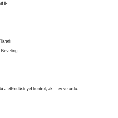
 II-III
Taraflı
 Beveling
i aletEndüstriyel kontrol, akıllı ev ve ordu.
ı.