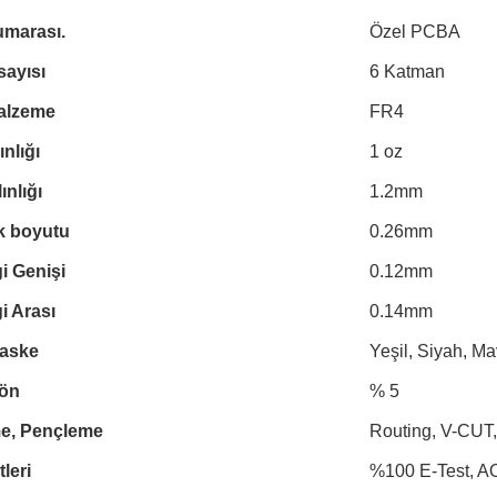
umarası.
Özel PCBA
ayısı
6 Katman
alzeme
FR4
ınlığı
1 oz
ınlığı
1.2mm
ik boyutu
0.26mm
gi Genişi
0.12mm
i Arası
0.14mm
aske
Yeşil, Siyah, Ma
Dön
% 5
me, Pençleme
Routing, V-CUT,
leri
%100 E-Test, AOI