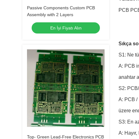
Passive Components Custom PCB
PCB PCBA 
Assembly with 2 Layers
En İyi Fiyatı Alın
Sıkça so
S1: Ne tü
A: PCB im
anahtar 
S2: PCB/P
A: PCB / 
üzere end
S3: En az
A: Hayır,
Top- Green Lead-Free Electronics PCB