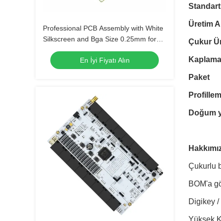
Standart
Üretim A
Professional PCB Assembly with White
Silkscreen and Bga Size 0.25mm for
Çukur Ür
Extreme Temperature Range -40 C -85
Kaplama
En İyi Fiyatı Alın
C
Paket
Profille
Doğum y
Hakkımı
Çukurlu b
BOM'a gör
Digikey /
Yüksek Ka