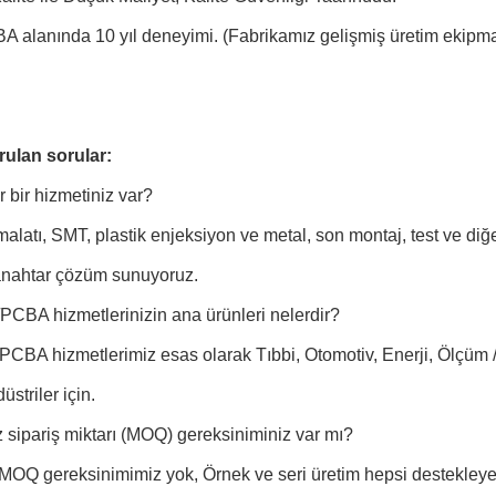
alanında 10 yıl deneyimi. (Fabrikamız gelişmiş üretim ekipman
rulan sorular:
r bir hizmetiniz var?
alatı, SMT, plastik enjeksiyon ve metal, son montaj, test ve di
anahtar çözüm sunuyoruz.
CBA hizmetlerinizin ana ürünleri nelerdir?
PCBA hizmetlerimiz esas olarak Tıbbi, Otomotiv, Enerji, Ölçüm /
üstriler için.
 sipariş miktarı (MOQ) gereksiniminiz var mı?
 MOQ gereksinimimiz yok, Örnek ve seri üretim hepsi destekleyeb