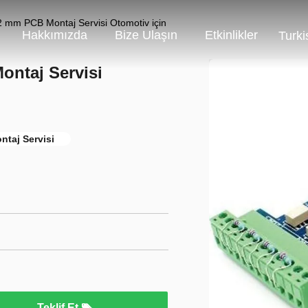
 mm PCB Montaj Servisi Otomotiv için
Hakkımızda
Bize Ulaşın
Etkinlikler
Turki
ontaj Servisi
taj Servisi
Teklif Et