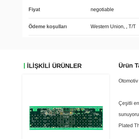
Fiyat
negotiable
Ödeme koşulları
Western Union, , T/T
Ürün T
İLIŞKILI ÜRÜNLER
Otomotiv
Çeşitli e
sunuyoruz
Plated Th