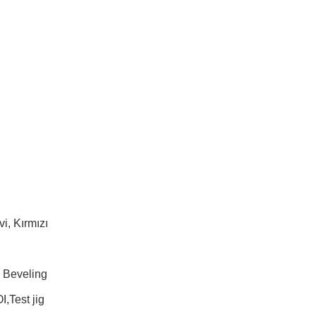
vi, Kırmızı
 Beveling
,Test jig