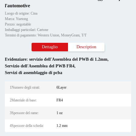
l'automotive
Luogo di origine: Cina
Marca: Yuetong
Prezzo: negotiable
Imballaggi particolari: Cartone
Termini di pagamento: Western Union, MoneyGram, T/T
Dettaglio
Description
Evidenziare:
servizio dell'Assemblea del PWB di 1.2mm
,
Servizio dell'Assemblea del PWB FR4
,
Servizi di assemblaggio di pcba
1Numero degli strati:
6Layer
2Materiale di base:
FR4
3Spessore del rame:
1 oz
4Spessore della scheda:
1.2 mm