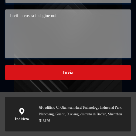
Invia
6F, edificio C, Qianwan Hard Technology Industrial Park,
Nanchang, Gushu, Xixiang, distretto di Bao'an, Shenzhen
Indirizzo
518126