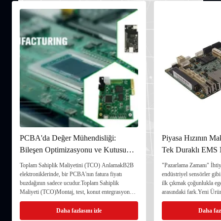
PCBA'da Değer Mühendisliği:
Piyasa Hızının Mak
Bileşen Optimizasyonu ve Kutusu
Tek Duraklı EMS
Yapım Entegrasyonu ile TCO'yu
Nasıl Hızlandırır
Toplam Sahiplik Maliyetini (TCO) AnlamakB2B
"Pazarlama Zamanı" İhtiy
Düşürmek
elektroniklerinde, bir PCBA'nın fatura fiyatı
endüstriyel sensörler gibi
buzdağının sadece ucudur.Toplam Sahiplik
ilk çıkmak çoğunlukla eg
Maliyeti (TCO)Montaj, test, konut entegrasyonu,
arasındaki fark.Yeni Ürü
garanti onarımları ve hatta envantere bağlı sermaye
genellikle mühendislik ar
maliyeti de dahil.Yüksek değerli tek duraklı bir
gecikmezBir tek duraklı E
Daha fazlasını izle
Daha fazl
ortak, sadece kart ...
üretim,ve geleneksel ...