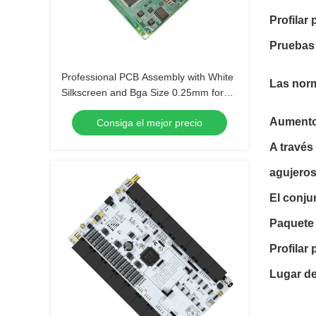
Profilar
Pruebas
Professional PCB Assembly with White
Las nor
Silkscreen and Bga Size 0.25mm for
Extreme Temperature Range -40 C -85
Aumento
Consiga el mejor precio
C
A través
agujero
El conju
Paquete
Profilar
Lugar de