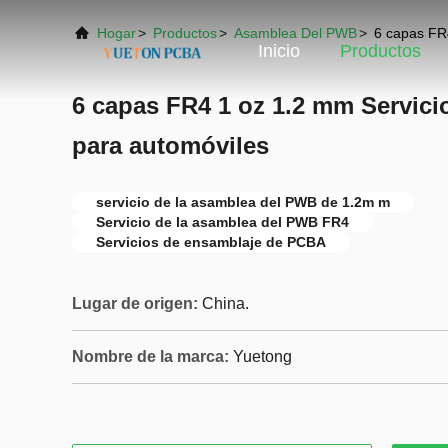
Hogar
>
Productos
>
Asamblea Del PWB
>
6 capas FR
Inicio
Productos
6 capas FR4 1 oz 1.2 mm Servic
para automóviles
servicio de la asamblea del PWB de 1.2m m
Servicio de la asamblea del PWB FR4
Servicios de ensamblaje de PCBA
Lugar de origen:
China.
Nombre de la marca:
Yuetong