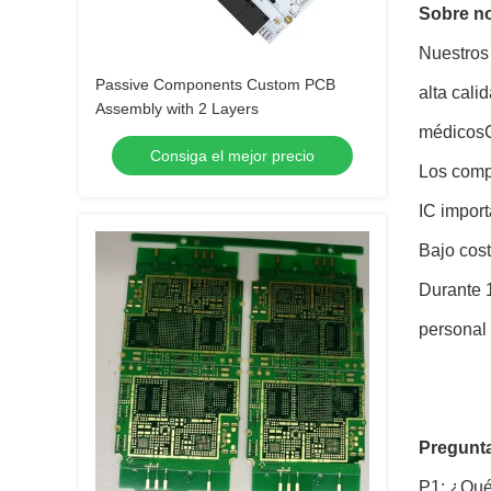
Sobre n
Nuestros 
Passive Components Custom PCB
alta cali
Assembly with 2 Layers
médicosCo
Consiga el mejor precio
Los comp
IC import
Bajo cost
Durante 
personal
Pregunta
P1: ¿Qué 