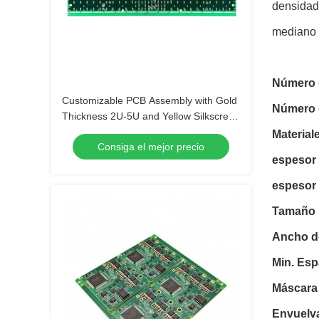
densidad 
mediano 
Número 
Customizable PCB Assembly with Gold
Número 
Thickness 2U-5U and Yellow Silkscreen
Color
Material
Consiga el mejor precio
espesor
espesor 
Tamaño 
Ancho d
Min. Esp
Máscara
Envuelva