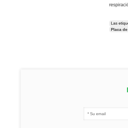
respirac
Las etiq
Placa de