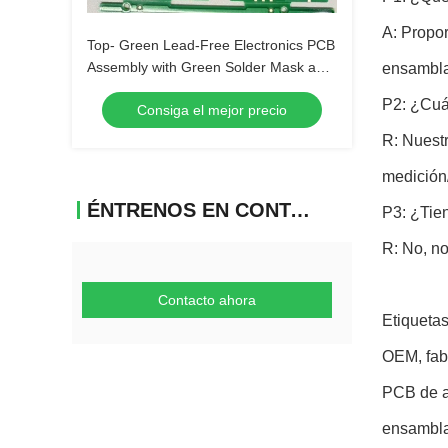
A: Propor
Top- Green Lead-Free Electronics PCB
Assembly with Green Solder Mask and
ensamblaj
Biggest Panel Size 610mm*508mm
P2: ¿Cuá
Consiga el mejor precio
R: Nuest
medición
ÉNTRENOS EN CONTACTO CON
P3: ¿Tie
R: No, n
Contacto ahora
Etiquetas
OEM, fabr
PCB de a
ensambla