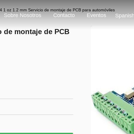
4 1 oz 1.2 mm Servicio de montaje de PCB para automóviles
Sobre Nosotros
Contacto
Eventos
Spanis
io de montaje de PCB