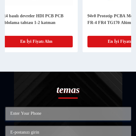
94v0 Prototip PCBA Montaj Servisi
8 Katman Goldfinger
FR-4 FR4 TG170 Alüminyum
Prototip PCB Üreti
En İyi Fiyatı Alın
En İyi Fiy
temas