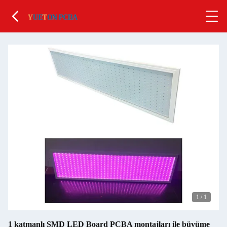
1
/
1
1 katmanlı SMD LED Board PCBA montajları ile büyüme