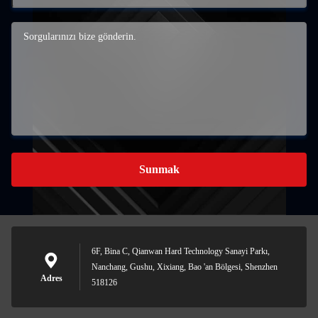
Sunmak
6F, Bina C, Qianwan Hard Technology Sanayi Parkı,
Nanchang, Gushu, Xixiang, Bao 'an Bölgesi, Shenzhen
Adres
518126