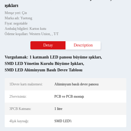
ışıkları
Menşe yeri: Çin
Marka adı: Yuetong
Fiyat: negotiable
Ambalaj bilgileri: Karton kutu
Ödeme koşulları: Western Union, , T/T
Detay
Description
Vurgulamak:
1 katmanlı LED panosu büyüme ışıkları
,
SMD LED Yönetim Kurulu Büyüme Işıkları
,
SMD LED Alüminyum Basılı Devre Tablosu
1Devre kartı malzemesi:
Alüminyum basılı devre panosu
2Servisimiz:
PCB ve PCB montajı
3PCB Katmanı:
1 litre
4Işık kaynağı:
SMD LED'i