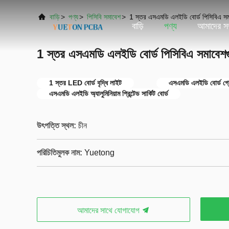
বাড়ি
>
পণ্য
>
পিসিবি সমাবেশ
>
1 স্তর এসএমডি এলইডি বোর্ড পিসিবিএ সমা
বাড়ি
পণ্য
আমাদের সম্
1 স্তর এসএমডি এলইডি বোর্ড পিসিবিএ সমাবেশগু
1 স্তর LED বোর্ড বৃদ্ধি লাইট
এসএমডি এলইডি বোর্ড গ্
এসএমডি এলইডি অ্যালুমিনিয়াম প্রিন্টেড সার্কিট বোর্ড
উৎপত্তি স্থল:
চীন
পরিচিতিমুলক নাম:
Yuetong
আমাদের সাথে যোগাযোগ