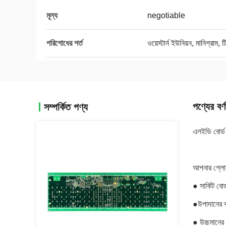
মূল্য
negotiable
পরিশোধের শর্ত
ওয়েস্টার্ন ইউনিয়ন, মানিগ্রাম, ট
পণ্যের বর্ণ
সম্পর্কিত পণ্য
এলইডি বোর্ড 
আপনার গ্লোবা
● সার্কিট বো
●উপাদানের ব
● উচ্চমানের 