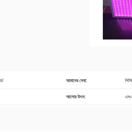
র্ড
আমাদের সেবা:
পিসি
আলোর উৎস:
এসএ