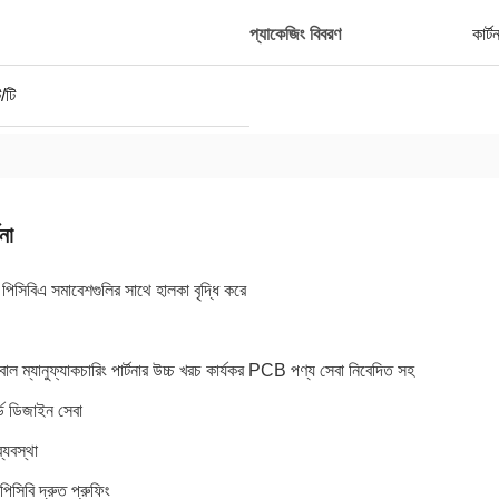
প্যাকেজিং বিবরণ
কার্টন
ি/টি
না
পিসিবিএ সমাবেশগুলির সাথে হালকা বৃদ্ধি করে
ল ম্যানুফ্যাকচারিং পার্টনার উচ্চ খরচ কার্যকর PCB পণ্য সেবা নিবেদিত সহ
র্ড ডিজাইন সেবা
্যবস্থা
পিসিবি দ্রুত প্রুফিং