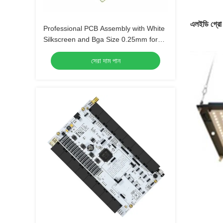
এলইডি গ্রো
Professional PCB Assembly with White
Silkscreen and Bga Size 0.25mm for
Extreme Temperature Range -40 C -85
সেরা দাম পান
C