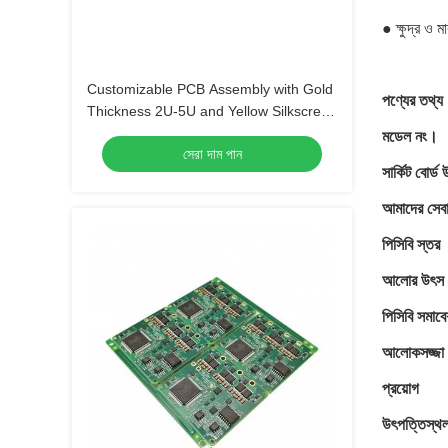
● ক্ষুদ্র ও 
Customizable PCB Assembly with Gold
পণ্যের তথ্য
Thickness 2U-5U and Yellow Silkscreen
Color
মডেল নং।
সেরা দাম পান
সার্কিট বোর্ড
আমাদের সেব
পিসিবি স্তর
আলোর উৎস
পিসিবি সমাব
আলোকসজ্জা 
প্রয়োগ
উৎপত্তিস্থ