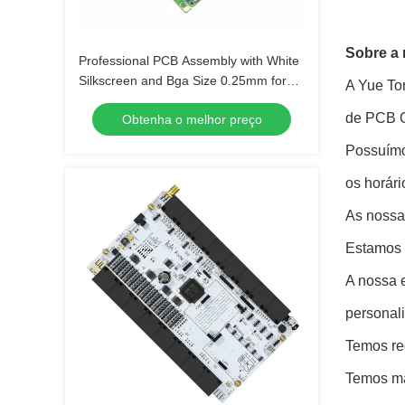
Sobre a
Professional PCB Assembly with White
Silkscreen and Bga Size 0.25mm for
A Yue To
Extreme Temperature Range -40 C -85
de PCB O
Obtenha o melhor preço
C
Possuímo
os horári
As nossa
Estamos 
A nossa 
personal
Temos re
Temos má