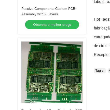
tabuleiro.
Passive Components Custom PCB
Assembly with 2 Layers
Hot Tags:
Obtenha o melhor preço
fabricaç
carregado
de circui
Receptor
Tag：