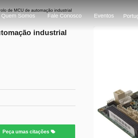
rolo de MCU de automação industrial
Quem Somos
Fale Conosco
Eventos
Portu
tomação industrial
Peça umas citações