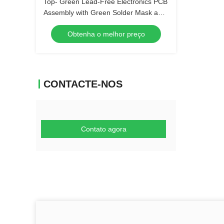
Top- Green Lead-Free Electronics PCB
Assembly with Green Solder Mask and
Biggest Panel Size 610mm*508mm
Obtenha o melhor preço
CONTACTE-NOS
Contato agora