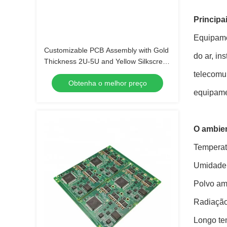
Principa
Equipamen
Customizable PCB Assembly with Gold
do ar, in
Thickness 2U-5U and Yellow Silkscreen
Color
telecomun
Obtenha o melhor preço
equipame
O ambien
Temperatu
Umidade 
Polvo am
Radiação 
Longo te