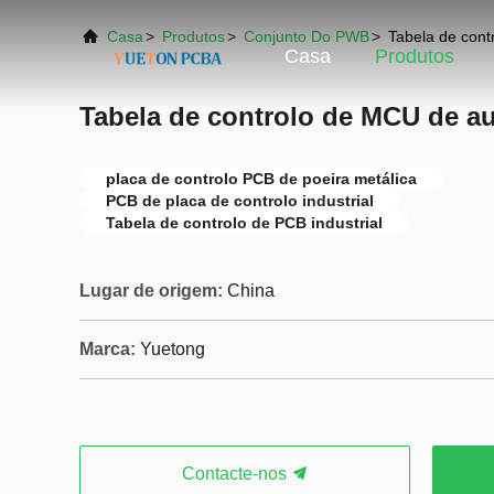
Casa
>
Produtos
>
Conjunto Do PWB
>
Tabela de cont
Casa
Produtos
Tabela de controlo de MCU de au
placa de controlo PCB de poeira metálica
PCB de placa de controlo industrial
Tabela de controlo de PCB industrial
Lugar de origem:
China
Marca:
Yuetong
Contacte-nos