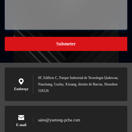
Submeter
6F, Edifício C, Parque Industrial de Tecnologia Quânwan,
Nanchang, Gushu, Xixiang, distrito de Bao'an, Shenzhen
Endereço
518126
sales@yuetong-pcba.com
E-mail