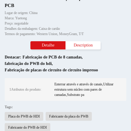
PCB
Lugar de origem: China
Marca: Yuetong
Preço: negotiable
Detalhes da embalagem: Caixa de cartão
Termos de pagamento: Western Union, MoneyGram, T/T
Detalhe
Description
Destacar:
Fabricação de PCB de 8 camadas
,
fabricação do PWB do hdi
,
Fabricação de placas de circuito de circuito impresso
Enterrar através e através de canais,Utilizar
1Atributos do produto:
estrutura sem núcleo com pares de
camadas,Substrato pa
Tags:
Placa do PWB de HDI
Fabricante da placa do PWB
Fabricante do PWB de HDI