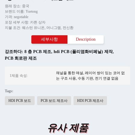
원래 장소: 중국
브랜드 이름: Yuetong
가격: negotiable
포장 세부 사항: 카튼 상자
지불 조건: 웨스턴 유니온, 머니그램, 전신환
세부사항
Description
강조하다:
8 층 PCB 제조
,
hdi PCB (폴리염화비페닐) 제작
,
PCB 회로판 제조
채널을 통한 매설, 레이어 쌍이 있는 코어 없
1제품 속성:
는 구조 사용, 수동 기판, 전기 연결 없음
Tags:
HDI PCB 보드
PCB 보드 제조사
HDI PCB 제조사
유사 제품