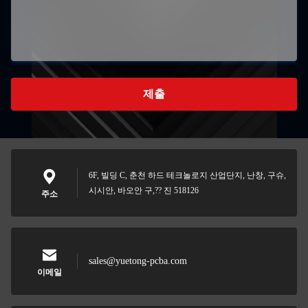
제출
6F, 빌딩 C, 춘천 하드 테크놀로지 산업단지, 난창, 구슈,
시시안, 바오안 구,?? 진 518126
주소
sales@yuetong-pcba.com
이메일