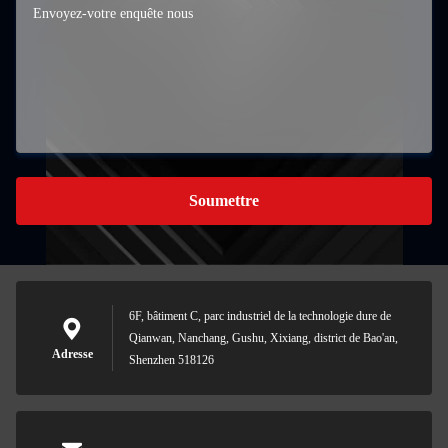
Soumettre
6F, bâtiment C, parc industriel de la technologie dure de
Qianwan, Nanchang, Gushu, Xixiang, district de Bao'an,
Adresse
Shenzhen 518126