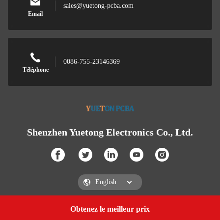
sales@yuetong-pcba.com
Email
0086-755-23146369
Téléphone
Shenzhen Yuetong Electronics Co., Ltd.
Obtenez le meilleur prix
Get a Quote
Shenzhen Yuetong Electronics Co., Ltd.